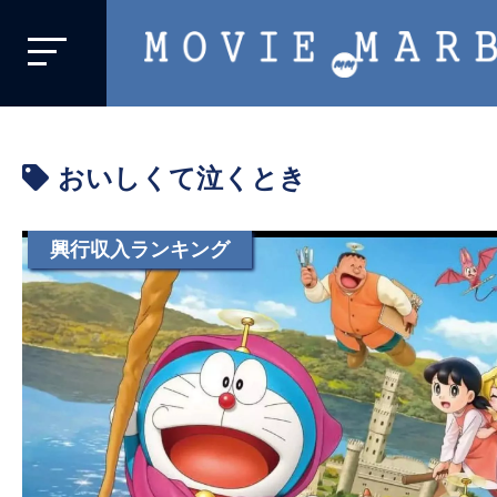
MOVIE
MARBIE
業
界
おいしくて泣くとき
初、
映
画
興行収入ランキング
バ
イ
ラ
ル
メ
デ
ィ