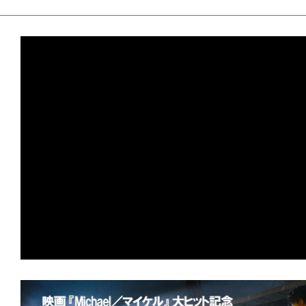
の
映
画
の
ネ
タ
が
満
載
な
メ
デ
ィ
ア
で