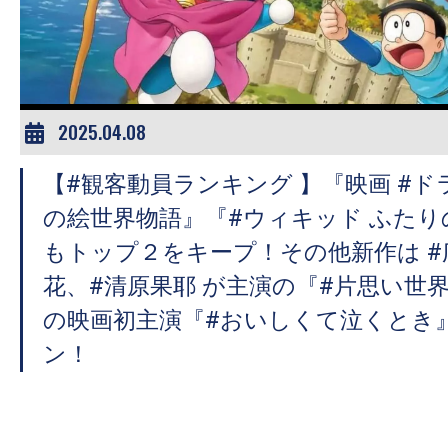
ア
登
場！
MOVIE
MARBIE（ム
2025.04.08
ー
【#観客動員ランキング 】『映画 #ド
ビ
ー
の絵世界物語』『#ウィキッド ふたり
マ
もトップ２をキープ！その他新作は #
ー
花、#清原果耶 が主演の『#片思い世
ビ
の映画初主演『#おいしくて泣くとき
ー）
ン！
は
世
界
中