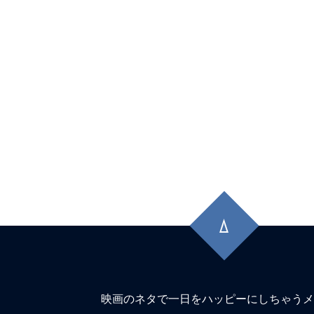
先
頭
に
戻
る
映画のネタで一日をハッピーにしちゃうメ