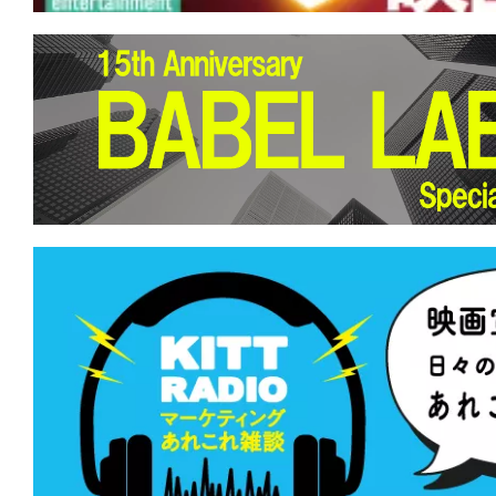
て
一
日
を
ハ
ッ
ピ
ー
に
し
ち
ゃ
お
う。