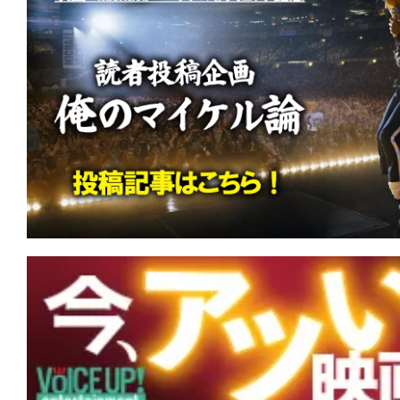
す。
映
画
の
ネ
タ
を
み
ん
な
で
シ
ェ
ア
し