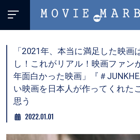
MOVIE
MARBIE
業
界
「2021年、本当に満足した映画
初、
映
し！これがリアル！映画ファンがみ
画
年面白かった映画」『＃JUNKH
バ
い映画を日本人が作ってくれた
イ
ラ
思う
ル
2022.01.01
メ
デ
ィ