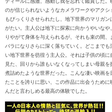
ティールに感激、感動し我を忘れて鑑賞した。
す。
のが信じられないようなカメラワークやアクシ
映
画
もびっくりさせられたし、地下世界のマリガン
の
がたい。主人公は地下に探索に向かうやいなや
ネ
りやがて身体を与えられるが、それも束の間、
タ
バラになりさらに深く落ちていく。どこまでも
を
み
い地下世界を彷徨う主人公。それは子供の頃に
ん
見た、回りから誰もいなくなってしまい母親を
な
煮詰めたような世界だった。こんな凄い映画を
で
たことを誇りに思い、この作品に出会うために
シ
ェ
んだと言わしめる最高の体験でした。
ア
し