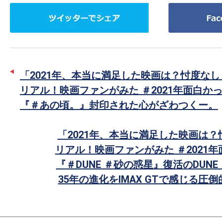
ツ
Facebook
イ
で
ッ
シ
タ
ェ
ー
ア
「2021年、本当に満足した映画は？忖度な
で
リアル！映画ファンがみた ＃2021年面白か
シ
『＃あの頃。』封印された心がざわつくー。
ェ
ア
「2021年、本当に満足した映画は
リアル！映画ファンがみた ＃2021
『＃DUNE ＃砂の惑星』復活のDUN
35年の進化をIMAX GTで感じる圧