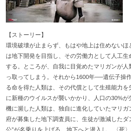
【ストーリー】
環境破壊が止まらず、もはや地上は住めないほ
は地下開発を目指し、その労働力として人工生
する。ところが、自我に目覚めたマリガンが人
っ取ってしまう。それから1600年──遺伝子操
る命を得た人類は、その代償として生殖能力を
に新種のウイルスが襲いかかり、人口の30%が
機に瀕した人類は、独自に進化していたマリガ
府が募集した地下調査員に、生徒が激減したダ
公”が名乗りを上げる。地下へと潜入し、〈死