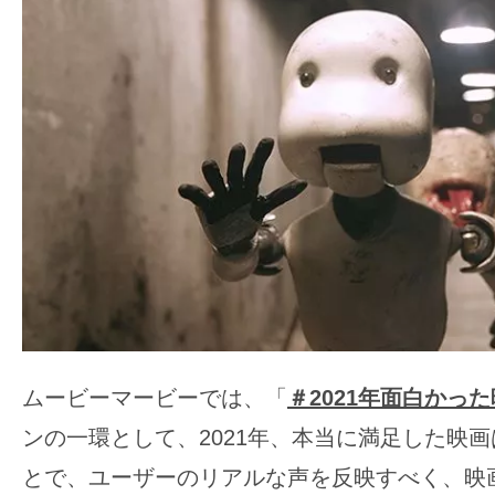
ア
登
場！
MOVIE
MARBIE（ム
ー
ビ
ー
マ
ー
ビ
ー）
は
ムービーマービーでは、「
＃2021年面白かっ
世
ンの一環として、2021年、本当に満足した映
界
とで、ユーザーのリアルな声を反映すべく、映
中