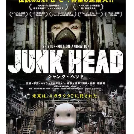
て
一
日
を
ハ
ッ
ピ
ー
に
し
ち
ゃ
お
う。