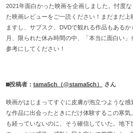
2021年面白かった映画を企画しました。忖度
の
映
た映画レビューをご一読ください！まだまだ上
画
ますし、サブスク、DVDで観れる作品もあるか
の
月、限られた休み時間の中、「本当に面白い」
ネ
参考にしてください！
タ
が
満
載
⬛︎投稿者：
tama5ch（@stama5ch）
さん
な
メ
デ
映画がはじまってすぐに皮膚が泡立つような感
ィ
な作品に出会ったときにだけ体験するこの寒気。
ア
も経っていないのに、そう確信していた。地下
で