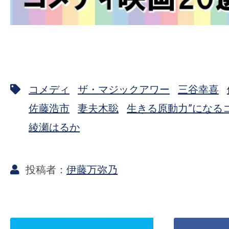
コメディ
ザ・マジックアワー
三谷幸喜
佐藤浩市
妻夫木聡
生きる原動力”になる
綾瀬はるか
伊藤万弥乃
ツ
Facebook