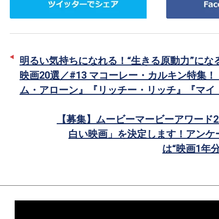
イ
で
ッ
シ
タ
ェ
ー
ア
明るい気持ちになれる！“生きる原動力”にな
で
映画20選／#13 マコーレー・カルキン特集
シ
ム・アローン』『リッチー・リッチ』『マイ
ェ
ア
【募集】ムービーマービーアワード2
白い映画」を決定します！アンケ
は“映画1年