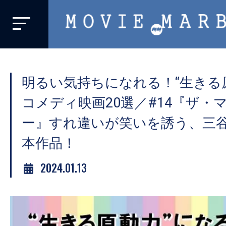
MOVIE
MARBIE
業
界
明るい気持ちになれる！“生きる
初、
映
コメディ映画20選／#14『ザ・
画
ー』すれ違いが笑いを誘う、三
バ
本作品！
イ
ラ
2024.01.13
ル
メ
デ
ィ