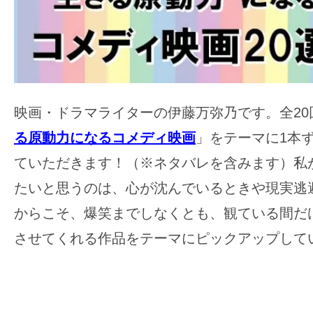
ア
登
場！
MOVIE
MARBIE（ム
ー
映画・ドラマライターの伊藤万弥乃です。全20
ビ
る原動力になるコメディ映画
」をテーマに1本
ー
ていただきます！（※ネタバレを含みます）私
マ
たいと思うのは、心が沈んでいるときや現実逃
ー
ビ
からこそ、爆笑までしなくとも、観ている間だ
ー）
させてくれる作品をテーマにピックアップして
は
世
界
中