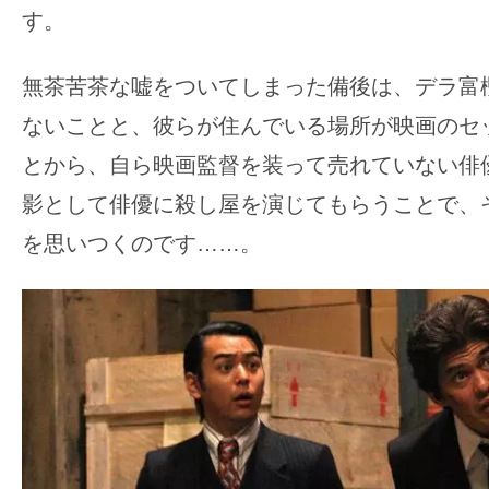
て
す。
一
日
無茶苦茶な嘘をついてしまった備後は、デラ富
を
ハ
ないことと、彼らが住んでいる場所が映画のセ
ッ
とから、自ら映画監督を装って売れていない俳
ピ
影として俳優に殺し屋を演じてもらうことで、
ー
を思いつくのです……。
に
し
ち
ゃ
お
う。