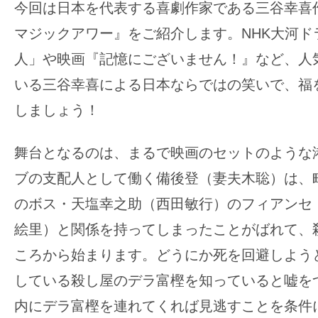
今回は日本を代表する喜劇作家である三谷幸喜
す。
映
マジックアワー』をご紹介します。NHK大河ド
画
人」や映画『記憶にございません！』など、人
の
いる三谷幸喜による日本ならではの笑いで、福
ネ
しましょう！
タ
を
み
舞台となるのは、まるで映画のセットのような
ん
ブの支配人として働く備後登（妻夫木聡）は、
な
のボス・天塩幸之助（西田敏行）のフィアンセ
で
絵里）と関係を持ってしまったことがばれて、
シ
ころから始まります。どうにか死を回避しよう
ェ
ア
している殺し屋のデラ富樫を知っていると嘘を
し
内にデラ富樫を連れてくれば見逃すことを条件