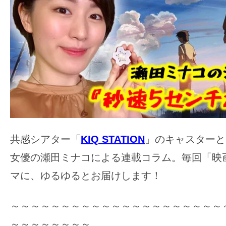
ア
登
場！
MOVIE
MARBIE（ム
ー
ビ
ー
マ
ー
共感シアター「
KIQ STATION
」のキャスターと
ビ
女優の瀬田ミナコによる連載コラム。毎回「映
ー）
マに、ゆるゆるとお届けします！
は
世
～～～～～～～～～～～～～～～～～～～～～
界
～～～～～～～～
中