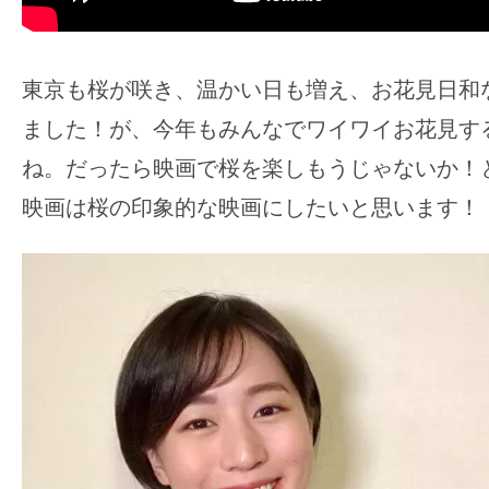
す。
映
画
東京も桜が咲き、温かい日も増え、お花見日和
の
ました！が、今年もみんなでワイワイお花見す
ネ
ね。だったら映画で桜を楽しもうじゃないか！
タ
を
映画は桜の印象的な映画にしたいと思います！
み
ん
な
で
シ
ェ
ア
し