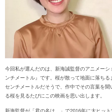
て
一
日
を
ハ
ッ
ピ
ー
に
し
今回私が選んだのは、新海誠監督のアニメーシ
ち
ンチメートル』です。桜が散って地面に落ちる
ゃ
お
センチメートルだそうで、作中でその言葉を聞
う。
る桜を見るたびにこの映画を思い出します。
新海監督が「君の名は。」で2016年に大ヒッ