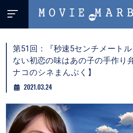
MOVIE
MARBIE
業
界
第51回：『秒速5センチメート
初、
映
ない初恋の味はあの子の手作り
画
ナコのシネまんぷく】
バ
イ
2021.03.24
ラ
ル
メ
デ
ィ