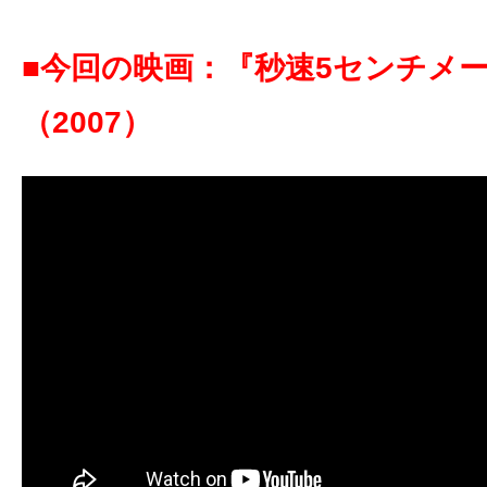
の
映
■今回の映画：『秒速5センチメ
画
（2007
）
の
ネ
タ
が
満
載
な
メ
デ
ィ
ア
で