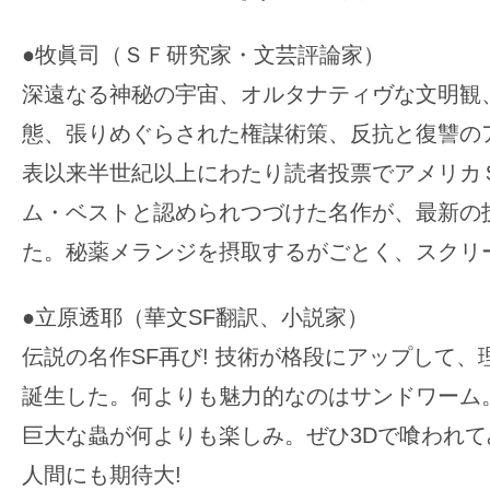
●牧眞司（ＳＦ研究家・文芸評論家）
深遠なる神秘の宇宙、オルタナティヴな文明観
態、張りめぐらされた権謀術策、反抗と復讐の
表以来半世紀以上にわたり読者投票でアメリカ
ム・ベストと認められつづけた名作が、最新の
た。秘薬メランジを摂取するがごとく、スクリ
●立原透耶（華文SF翻訳、小説家）
伝説の名作SF再び! 技術が格段にアップして
誕生した。何よりも魅力的なのはサンドワーム
巨大な蟲が何よりも楽しみ。ぜひ3Dで喰われてみ
人間にも期待大!