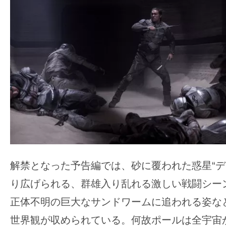
す。
映
画
の
ネ
タ
を
み
ん
な
で
解禁となった予告編では、砂に覆われた惑星“デ
シ
ェ
り広げられる、群雄入り乱れる激しい戦闘シー
ア
正体不明の巨大なサンドワームに追われる姿な
し
世界観が収められている。何故ポールは全宇宙