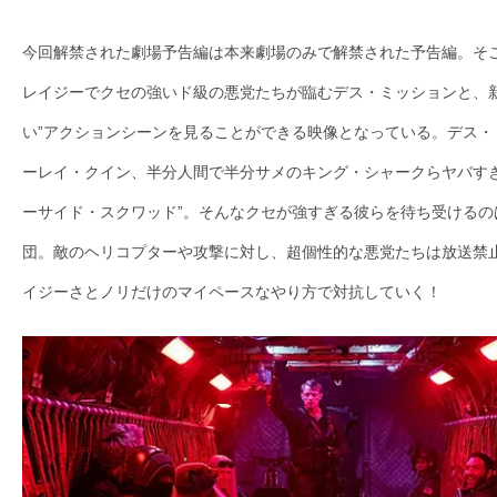
の
今回解禁された劇場予告編は本来劇場のみで解禁された予告編。そ
映
画
レイジーでクセの強いド級の悪党たちが臨むデス・ミッションと、新
の
い”アクションシーンを見ることができる映像となっている。デス・
ネ
ーレイ・クイン、半分人間で半分サメのキング・シャークらヤバすぎ
タ
ーサイド・スクワッド”。そんなクセが強すぎる彼らを待ち受けるの
が
満
団。敵のヘリコプターや攻撃に対し、超個性的な悪党たちは放送禁
載
イジーさとノリだけのマイペースなやり方で対抗していく！
な
メ
デ
ィ
ア
で