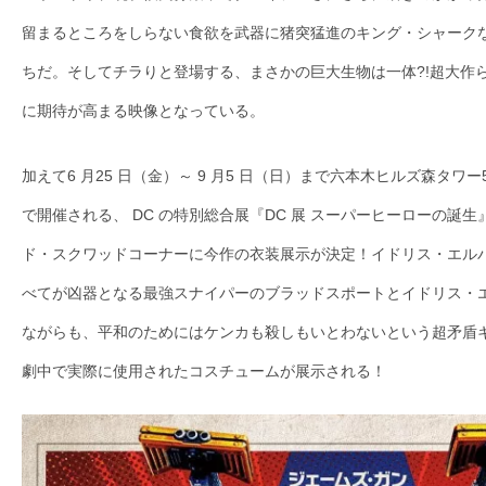
て
一
留まるところをしらない食欲を武器に猪突猛進のキング・シャーク
日
ちだ。そしてチラりと登場する、まさかの巨大生物は一体?!超大作
を
に期待が高まる映像となっている。
ハ
ッ
加えて6 月25 日（金）～ 9 月5 日（日）まで六本木ヒルズ森タワー
ピ
で開催される、 DC の特別総合展『DC 展 スーパーヒーローの誕
ー
に
ド・スクワッドコーナーに今作の衣装展示が決定！イドリス・エル
し
べてが凶器となる最強スナイパーのブラッドスポートとイドリス・
ち
ながらも、平和のためにはケンカも殺しもいとわないという超矛盾
ゃ
劇中で実際に使用されたコスチュームが展示される！
お
う。