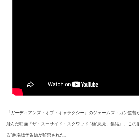
ア
登
場！
MOVIE
MARBIE（ム
ー
ビ
ー
マ
ー
ビ
ー）
は
『ガーディアンズ・オブ・ギャラクシー』のジェームズ・ガン監督
世
飛んだ映画『ザ・スーサイド・スクワッド “極”悪党、集結』。
この
界
る”劇場版予告編が解禁された。
中