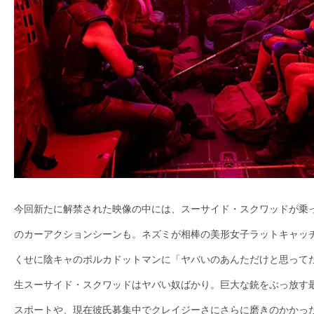
す。
映
画
の
ネ
タ
を
み
ん
な
今回新
たに解禁された映像の中には、スーサイド・スクワッドが乗
で
シ
のカーアクションシーンも。ネズミが相棒の美形女子ラットキャッ
ェ
くせに陰キャのポルカドットマンに「ヤバいのあんただけと思って
ア
生スーサイド・スクワッドはヤバい奴ばかり。巨大な銃をぶっ放す
し
スポートや、現在彼氏募集中でクレイジーさにさらに磨きのかかっ