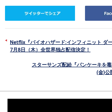
ツ
Facebook
イ
で
ッ
シ
タ
ェ
ー
ア
Netflix『バイオハザード:インフィニット 
で
7月8日（木）全世界独占配信決定！
シ
ェ
スターサンズ配給『パンケーキを毒
ア
(金)