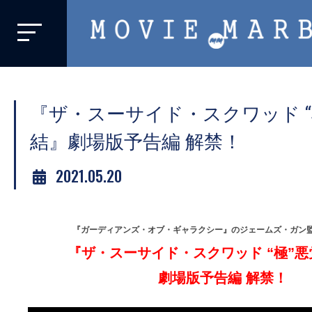
MOVIE
MARBIE
業
界
『ザ・スーサイド・スクワッド “
初、
映
結』劇場版予告編 解禁！
画
2021.05.20
バ
イ
ラ
『ガーディアンズ・オブ・ギャラクシー』のジェームズ・ガン
ル
『ザ・スーサイド・スクワッド “極”
メ
デ
劇場版予告編 解禁！
ィ