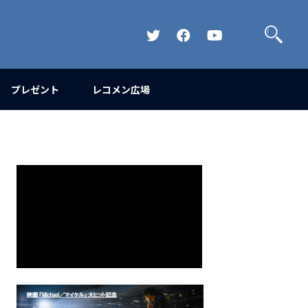
検
索
Official
Official
Official
Twitter
FaceBook
YouTube
Channel
プレゼント
レコメン広場