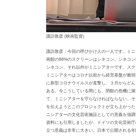
諏訪敦彦 (映画監督)
諏訪敦彦：今回の呼びかけ人の一人です。ミニ
画館の88%のスクリーンはシネコン。シネコン
シネコン、それ以外がミニシアターです。スク
ミニシアターはコロナ以前から経営基盤が脆弱
に新型コロナウイルスが直撃し、３月からどん
ある。今こうしている間にも、閉館の危機に瀕
て、ミニシアターを守らなければならない。そ
を伝えようとこのプロジェクトが立ち上がった
ニシアターの文化芸術施設としての意義を強調
資料にも引用しましたが、ドイツの文化芸術庁
立つ意義は非常に大きい。日本で公開される年間1