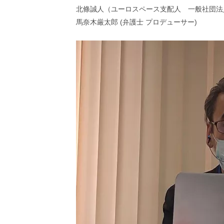
し
北條誠人（ユーロスペース支配人 一般社団法
ち
ゃ
馬奈木厳太郎 (弁護士 プロデューサー)
お
う。