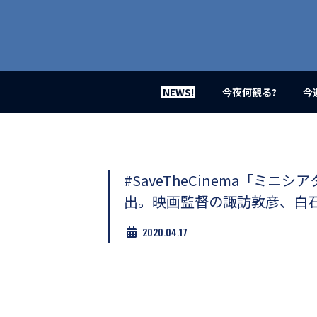
業
界
初、
映
画
バ
イ
NEWS!
今夜何観る?
今
ラ
ル
メ
デ
ィ
ア
#SaveTheCinema「ミ
登
出。映画監督の諏訪敦彦、白
場！
MOVIE
2020.04.17
MARBIE（ム
ー
ビ
ー
マ
ー