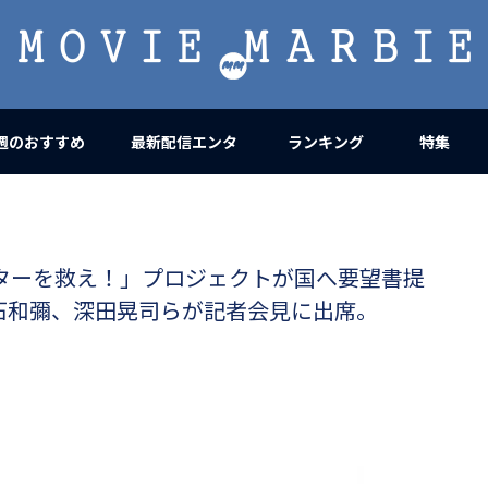
MOVIE
MARBIE
週のおすすめ
最新配信エンタ
ランキング
特集
ニシアターを救え！」プロジェクトが国へ要望書提
石和彌、深田晃司らが記者会見に出席。