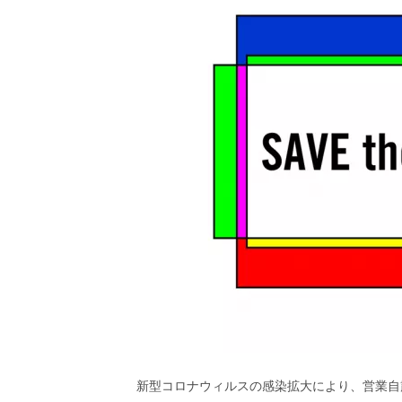
ビ
ー）
は
世
界
中
の
映
画
の
ネ
タ
が
満
載
な
メ
デ
ィ
ア
で
す。
新型コロナウィルスの感染拡大により、営業自
映