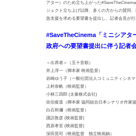
アター）のため立ち上がった#SaveTheCin
画
の
ジェクト立ち上げ以降、多くの方からの賛同、
ネ
急支援を求める要望書を提出し、記者会見が行
タ
を
み
#SaveTheCinema「ミニシ
ん
政府への要望書提出に伴う記者会
な
で
シ
＜出席者＞（五十音順）
ェ
ア
井上淳一（脚本家 映画監督）
し
岩崎ゆう子（一般社団法人コミュニティシネマ
て
上村奈帆（映画監督）
一
小林三四郎 (太秦株式会社)
日
を
佐伯俊道（脚本家 協同組合日本シナリオ作家
ハ
白石和彌（映画監督）
ッ
諏訪敦彦 (映画監督)
ピ
ー
西原孝至 (映画監督)
に
深田晃司（映画監督 独立映画鍋）