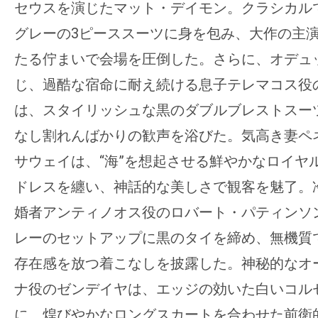
て
セウスを演じたマット・デイモン。クラシカル
一
グレーの3ピーススーツに身を包み、大作の主
日
たる佇まいで会場を圧倒した。さらに、オデュ
を
ハ
じ、過酷な宿命に耐え続ける息子テレマコス役
ッ
は、スタイリッシュな黒のダブルブレストスー
ピ
なし割れんばかりの歓声を浴びた。気高き妻ペ
ー
サウェイは、“海”を想起させる鮮やかなロイヤ
に
し
ドレスを纏い、神話的な美しさで観客を魅了。
ち
婚者アンティノオス役のロバート・パティンソ
ゃ
レーのセットアップに黒のタイを締め、無機質
お
存在感を放つ着こなしを披露した。神秘的なオ
う。
ナ役のゼンデイヤは、エッジの効いた白いコル
に、煌びやかなロングスカートを合わせた前衛