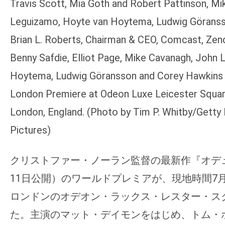
Travis Scott, Mia Goth and Robert Pattinson, M
の
Leguizamo, Hoyte van Hoytema, Ludwig Göranss
映
Brian L. Roberts, Chairman & CEO, Comcast, Ze
画
の
Benny Safdie, Elliot Page, Mike Cavanagh, John
ネ
Hoytema, Ludwig Göransson and Corey Hawkins 
タ
London Premiere at Odeon Luxe Leicester Square
が
London, England. (Photo by Tim P. Whitby/Getty 
満
載
Pictures)
な
メ
クリストファー・ノーラン監督の最新作『オデ
デ
11日公開）のワールドプレミアが、現地時間7
ィ
ロンドンのオデオン・ラックス・レスター・ス
ア
た。主演のマット・デイモンをはじめ、トム・
で