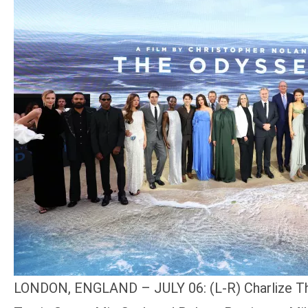
ア
登
場！
MOVIE
MARBIE（ム
ー
ビ
ー
マ
ー
ビ
ー）
は
世
界
LONDON, ENGLAND – JULY 06: (L-R) Charlize Th
中