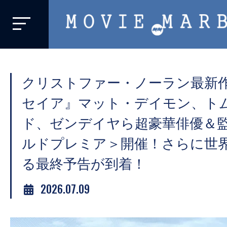
MOVIE
MARBIE
業
界
クリストファー・ノーラン最新
初、
映
セイア』マット・デイモン、ト
画
ド、ゼンデイヤら超豪華俳優＆
バ
ルドプレミア＞開催！さらに世
イ
ラ
る最終予告が到着！
ル
2026.07.09
メ
デ
ィ