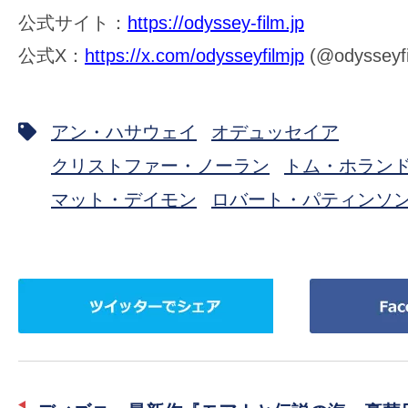
公式サイト：
https://odyssey-film.jp
公式X：
https://x.com/odysseyfilmjp
(@odysseyfi
アン・ハサウェイ
オデュッセイア
クリストファー・ノーラン
トム・ホラン
マット・デイモン
ロバート・パティンソ
ツ
Facebook
イ
で
ッ
シ
タ
ェ
ー
ア