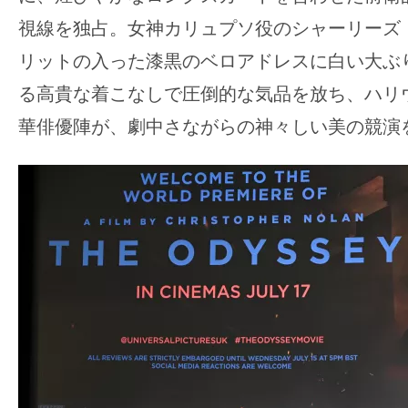
視線を独占。女神カリュプソ役のシャーリーズ
リットの入った漆黒のベロアドレスに白い大ぶ
る高貴な着こなしで圧倒的な気品を放ち、ハリ
華俳優陣が、劇中さながらの神々しい美の競演