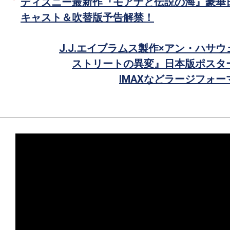
ディズニー最新作『モアナと伝説の海』豪華
で
キャスト＆吹替版予告解禁！
シ
ェ
J.J.エイブラムス製作×アン・ハサ
ア
ストリートの異変』日本版ポスタ
IMAXなどラージフォ