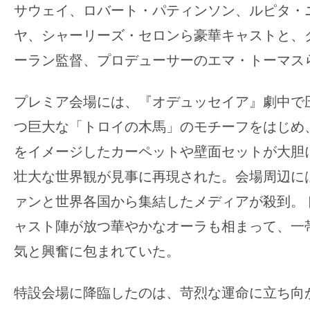
す。
サウェイ、ロバート・パティンソン、ルピタ・
映
ヤ、シャーリーズ・セロンら豪華キャストと、
画
ーラン監督、プロデューサーのエマ・トーマス
の
ネ
プレミア会場には、『オデュッセイア』劇中で
タ
つ巨大な「トロイの木馬」のモチーフをはじめ
を
み
をイメージしたカーペットや壁面セットが大胆
ん
壮大な世界観が見事に再現された。会場周辺に
な
ァンと世界各国から集結したメディアが殺到。
で
ャスト陣が放つ華やかなオーラも相まって、一
シ
ェ
気と興奮に包まれていた。
ア
し
特設会場に降臨したのは、苛烈な運命に立ち向