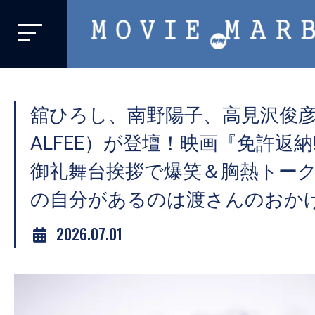
MOVIE
MARBIE
業
界
舘ひろし、南野陽子、高見沢俊彦
初、
映
ALFEE）が登壇！映画『免許返納
画
御礼舞台挨拶で爆笑＆胸熱トー
バ
の自分があるのは渡さんのおか
イ
ラ
2026.07.01
ル
メ
デ
ィ