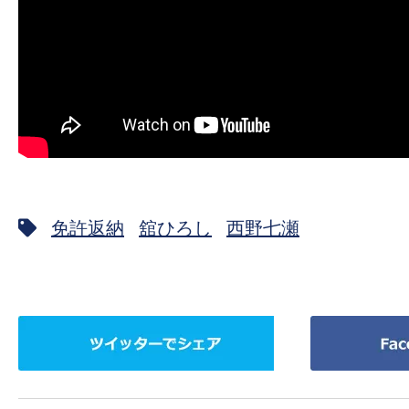
免許返納
舘ひろし
西野七瀬
ツ
Facebook
イ
で
ッ
シ
タ
ェ