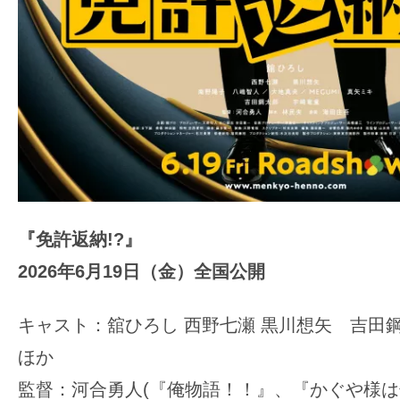
『免許返納!?』
2026年6月19日（金）全国公開
キャスト：舘ひろし 西野七瀬 黒川想矢 吉
ほか
監督：河合勇人(『俺物語！！』、『かぐや様