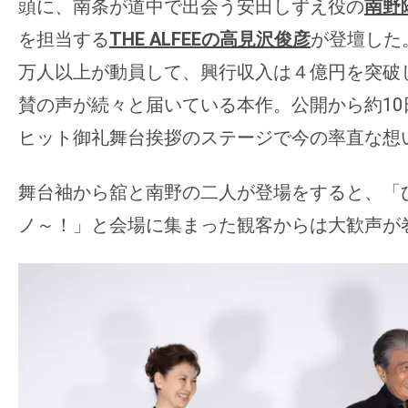
頭に、南条が道中で出会う安田しずえ役の
南野
の
を担当する
THE ALFEEの
高見沢俊彦
が登壇した
映
万人以上が動員して、興行収入は４億円を突破
画
の
賛の声が続々と届いている本作。公開から約10
ネ
ヒット御礼舞台挨拶のステージで今の率直な想
タ
が
舞台袖から舘と南野の二人が登場をすると、「
満
ノ～！」と会場に集まった観客からは大歓声が
載
な
メ
デ
ィ
ア
で