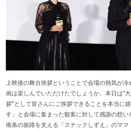
す。
映
画
の
ネ
タ
を
み
ん
な
上映後の舞台挨拶ということで会場の熱気が冷
で
画は楽しんでいただけたでしょうか。本日は“
シ
拶”として皆さんにご挨拶できることを本当に
ェ
ア
す」と会場に集まった観客に対して感謝の想い
し
南条の旅路を支える「スナックしずえ」のママ