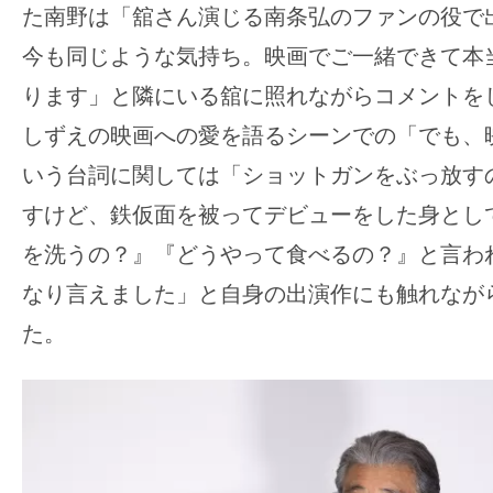
て
た南野は「舘さん演じる南条弘のファンの役で
一
今も同じような気持ち。映画でご一緒できて本
日
を
ります」と隣にいる舘に照れながらコメントを
ハ
しずえの映画への愛を語るシーンでの「でも、
ッ
いう台詞に関しては「ショットガンをぶっ放す
ピ
すけど、鉄仮面を被ってデビューをした身とし
ー
を洗うの？』『どうやって食べるの？』と言わ
に
し
なり言えました」と自身の出演作にも触れなが
ち
た。
ゃ
お
う。