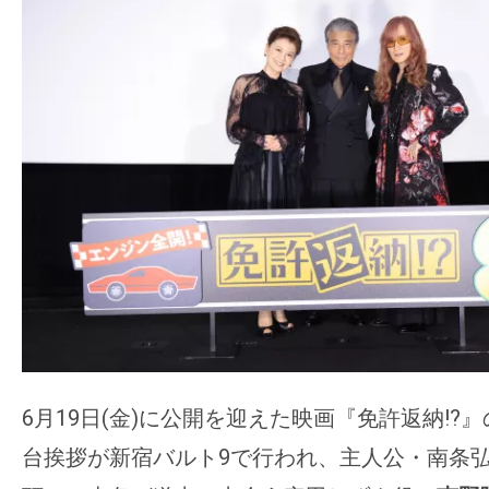
ア
登
場！
MOVIE
MARBIE（ム
ー
ビ
ー
マ
ー
ビ
ー）
は
6月19日(金)に公開を迎えた映画『免許返納!?
世
界
台挨拶が新宿バルト9で行われ、主人公・南条
中