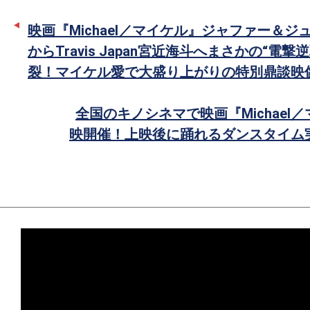
ー
ア
映画『Michael／マイケル』ジャファー＆ジ
で
からTravis Japan宮近海斗へまさかの“電撃
シ
裂！マイケル愛で大盛り上がりの特別鼎談映
ェ
ア
全国のキノシネマで映画『Michael
映開催！上映後に踊れるダンスタイム