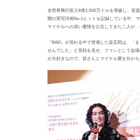
画
の
全世界興行収入9億3,000万ドルを突破し、音
ネ
開の実写洋画No.1ヒットを記録している中、
タ
マイケルへの深い愛情を公言してきた二人が、
を
み
ん
『BAD』が流れる中で登場した染五郎は、「ま
な
せんでした」と笑顔を見せ、ファンとして会場
で
が大好きなので、皆さんとマイケル愛を分かち
シ
ェ
ア
し
て
一
日
を
ハ
ッ
ピ
ー
に