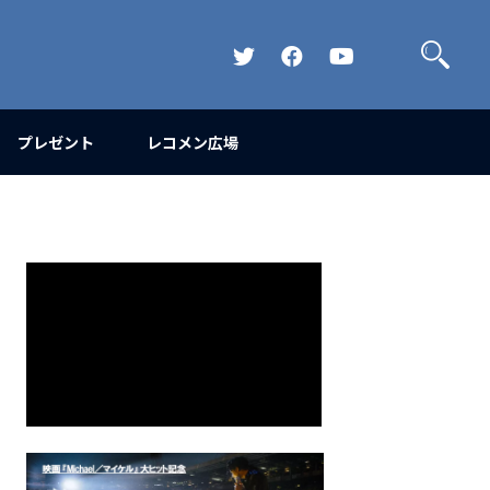
検
索
Official
Official
Official
Twitter
FaceBook
YouTube
Channel
プレゼント
レコメン広場