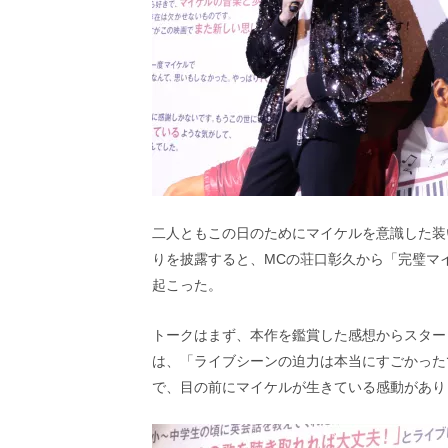
し
ち
ゃ
お
う。
二人ともこの日のためにマイケルを意識した装
りを披露すると、MCの荘口彰久から「完璧マ
起こった。
トークはまず、本作を鑑賞した感想からスター
は、「ライブシーンの迫力は本当にすごかった
で、目の前にマイケルが生きている感動があり