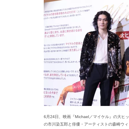
ビ
ー）
は
世
界
中
の
映
画
の
ネ
タ
が
満
載
な
メ
デ
ィ
ア
で
6月24日、映画『Michael／マイケル』の
す。
の市川染五郎と俳優・アーティストの森崎ウィ
映