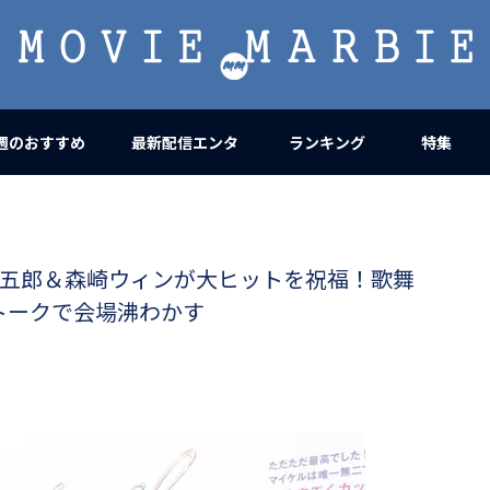
MOVIE
MARBIE
週のおすすめ
最新配信エンタ
ランキング
特集
川染五郎＆森崎ウィンが大ヒットを祝福！歌舞
トークで会場沸わかす