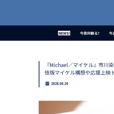
業
界
初、
映
画
バ
イ
NEWS!
今夜何観る?
今
ラ
ル
メ
デ
ィ
ア
『Michael／マイケル』市
登
伎版マイケル構想や応援上映
場！
MOVIE
2026.06.24
MARBIE（ム
ー
ビ
ー
マ
ー