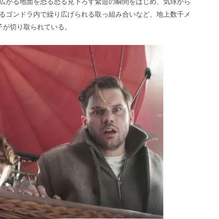
広がる地面を恐る恐る見下ろす緊迫の瞬間をはじめ、気球から
るゴンドラ内で繰り広げられる取っ組み合いなど、地上数千メ
子が切り取られている。