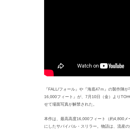
ビ
ー）
は
世
界
中
の
映
画
の
ネ
タ
が
満
載
な
『FALL/フォール』や『海底47ｍ』の製作
メ
16,000フィート』が、7月10日（金）より
デ
せて場面写真が解禁された。
ィ
ア
で
本作は、最高高度16,000フィート（約4,8
す。
にしたサバイバル・スリラー。物語は、流産の
映