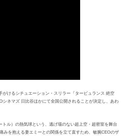
陣が手がけるシチュエーション・スリラー『タービュランス 絶空
TOHOシネマズ 日比谷ほかにて全国公開されることが決定し、あわ
00メートル）の熱気球という、逃げ場のない超上空・超密室を舞台
痛みを抱える妻エミーとの関係を立て直すため、敏腕CEOのザ