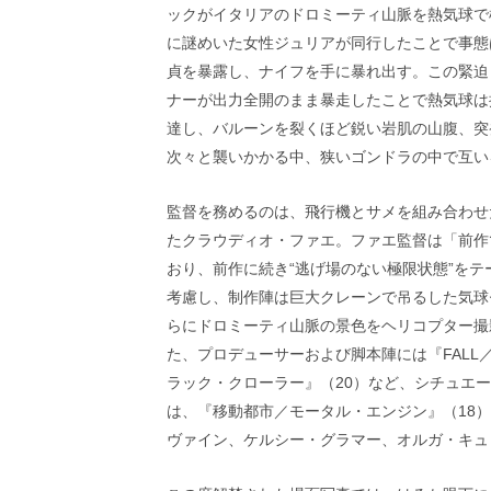
画
ックがイタリアのドロミーティ山脈を熱気球で
の
に謎めいた女性ジュリアが同行したことで事態
ネ
貞を暴露し、ナイフを手に暴れ出す。この緊迫
タ
ナーが出力全開のまま暴走したことで熱気球は
を
み
達し、バルーンを裂くほど鋭い岩肌の山腹、突
ん
次々と襲いかかる中、狭いゴンドラの中で互い
な
で
シ
監督を務めるのは、飛行機とサメを組み合わせ
ェ
たクラウディオ・ファエ。ファエ監督は「前作
ア
おり、前作に続き“逃げ場のない極限状態”を
し
考慮し、制作陣は巨大クレーンで吊るした気球
て
一
らにドロミーティ山脈の景色をヘリコプター撮
日
た、プロデューサーおよび脚本陣には『FALL／
を
ラック・クローラー』（20）など、シチュエ
ハ
ッ
は、『移動都市／モータル・エンジン』（18
ピ
ヴァイン、ケルシー・グラマー、オルガ・キュ
ー
に