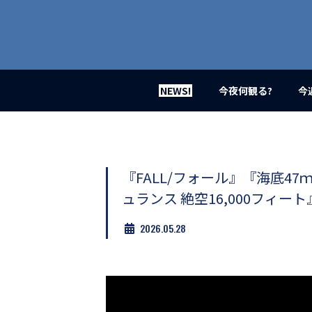
業
界
初、
映
画
バ
イ
NEWS!
今夜何観る?
今
ラ
ル
メ
デ
ィ
ア
『FALL/フォール』『海底4
登
ュランス 絶空16,000フィ
場！
MOVIE
2026.05.28
MARBIE（ム
ー
ビ
ー
マ
ー