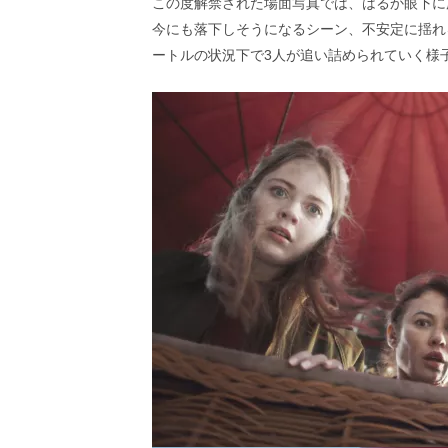
この度解禁された場面写真では、はるか眼下に
し
ち
今にも落下しそうになるシーン、不安定に揺れ
ゃ
ートルの状況下で3人が追い詰められていく様
お
う。