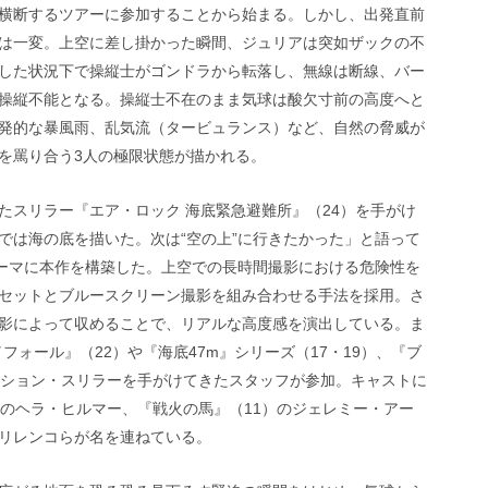
横断するツアーに参加することから始まる。しかし、出発直前
は一変。上空に差し掛かった瞬間、ジュリアは突如ザックの不
した状況下で操縦士がゴンドラから転落し、無線は断線、バー
操縦不能となる。操縦士不在のまま気球は酸欠寸前の高度へと
発的な暴風雨、乱気流（タービュランス）など、自然の脅威が
を罵り合う3人の極限状態が描かれる。
たスリラー『エア・ロック 海底緊急避難所』（24）を手がけ
では海の底を描いた。次は“空の上”に行きたかった」と語って
テーマに本作を構築した。上空での長時間撮影における危険性を
セットとブルースクリーン撮影を組み合わせる手法を採用。さ
影によって収めることで、リアルな高度感を演出している。ま
フォール』（22）や『海底47m』シリーズ（17・19）、『ブ
ーション・スリラーを手がけてきたスタッフが参加。キャストに
）のヘラ・ヒルマー、『戦火の馬』（11）のジェレミー・アー
リレンコらが名を連ねている。