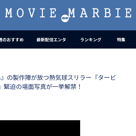
MOVIE
MARBIE
週のおすすめ
最新配信エンタ
ランキング
特集
7ｍ』の製作陣が放つ熱気球スリラー『タービ
ート』緊迫の場面写真が一挙解禁！