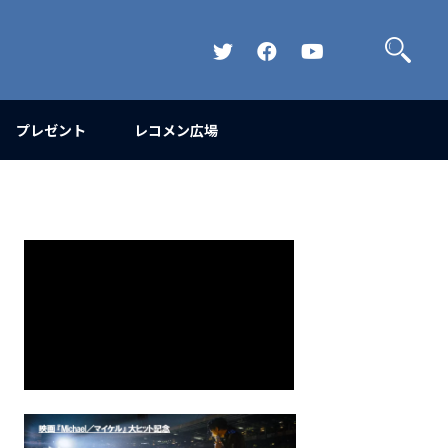
検
索
Official
Official
Official
Twitter
FaceBook
YouTube
Channel
プレゼント
レコメン広場