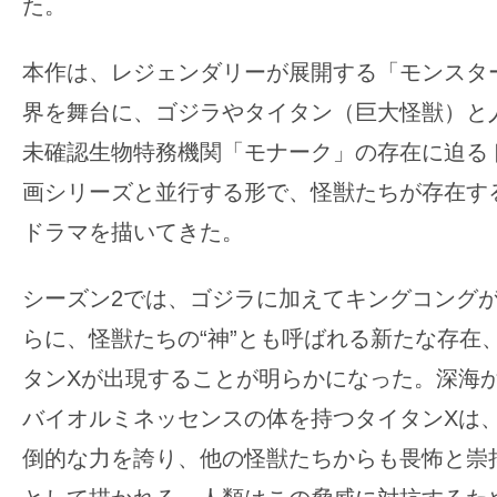
た。
の
映
本作は、レジェンダリーが展開する「モンスタ
画
界を舞台に、ゴジラやタイタン（巨大怪獣）と
の
未確認生物特務機関「モナーク」の存在に迫る
ネ
タ
画シリーズと並行する形で、怪獣たちが存在す
が
ドラマを描いてきた。
満
載
シーズン2では、ゴジラに加えてキングコング
な
らに、怪獣たちの“神”とも呼ばれる新たな存在、
メ
タンXが出現することが明らかになった。深海
デ
ィ
バイオルミネッセンスの体を持つタイタンXは
ア
倒的な力を誇り、他の怪獣たちからも畏怖と崇
で