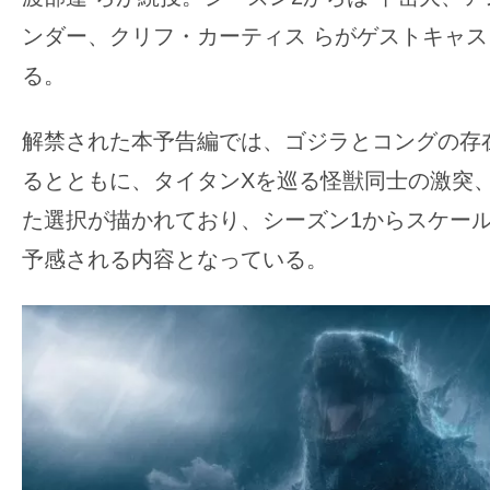
て
一
ンダー、クリフ・カーティス らがゲストキャ
日
る。
を
ハ
解禁された本予告編では、ゴジラとコングの存
ッ
るとともに、タイタンXを巡る怪獣同士の激突
ピ
た選択が描かれており、シーズン1からスケー
ー
に
予感される内容となっている。
し
ち
ゃ
お
う。