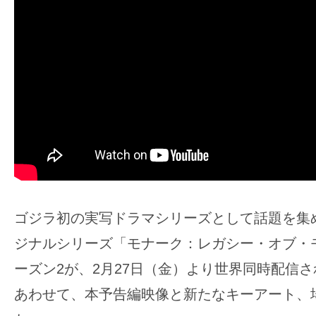
ア
登
場！
MOVIE
MARBIE（ム
ー
ビ
ー
マ
ー
ビ
ゴジラ初の実写ドラマシリーズとして話題を集めたA
ー）
ジナルシリーズ「モナーク：レガシー・オブ・
は
ーズン2が、2月27日（金）より世界同時配信
世
界
あわせて、本予告編映像と新たなキーアート、
中