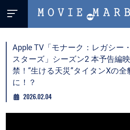
MOVIE
MARBIE
業
界
Apple TV「モナーク：レガシ
初、
映
スターズ」シーズン2 本予告編
画
禁！“生ける天災”タイタンXの
バ
に！？
イ
ラ
2026.02.04
ル
メ
デ
ィ