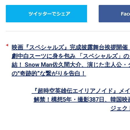
ツ
Facebook
イ
で
ッ
シ
タ
ェ
ー
ア
映画『スペシャルズ』完成披露舞台挨拶開催
で
劇中白スーツに身を包み 「スペシャルズ」の
シ
結！ Snow Man佐久間大介、演じた主人公
ェ
の“奇跡的”な繋がりを告白！
ア
『超時空英雄伝エイリアノイド』メイ
解禁！構想5年・撮影387日、韓国
ジェク