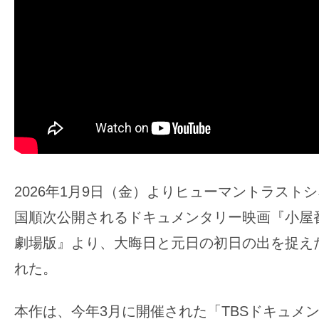
ア
登
場！
MOVIE
MARBIE（ム
ー
ビ
ー
マ
2026年1月9日（金）よりヒューマントラスト
ー
ビ
国順次公開されるドキュメンタリー映画『小屋
ー）
劇場版』より、大晦日と元日の初日の出を捉え
は
れた。
世
界
本作は、今年3月に開催された「TBSドキュメ
中