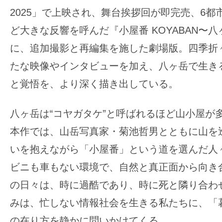
の
2025」で上映され、舞台挨拶回が即完売、6都
映
ど大きな反響を呼んだ『小屋番 KOYABAN〜
画
に、追加撮影と再編集を施した劇場版。四季折
の
たな映像やインタビューを加え、八ヶ岳で生き
ネ
と覚悟を、より深く描き出している。
タ
が
満
八ヶ岳は“コヤガタケ”と呼ばれるほど山小屋が
載
本作では、山岳写真家・菊池哲男とともに山を
な
いを抱えながら「小屋番」という道を選んだ人
メ
ビニも車もない環境で、自然と真正面から向き
デ
ィ
の日々は、時に過酷であり、時に死と隣り合わ
ア
みは、忙しない情報社会を生きる私たちに、「
で
の在り方を静かに問いかけてくる。