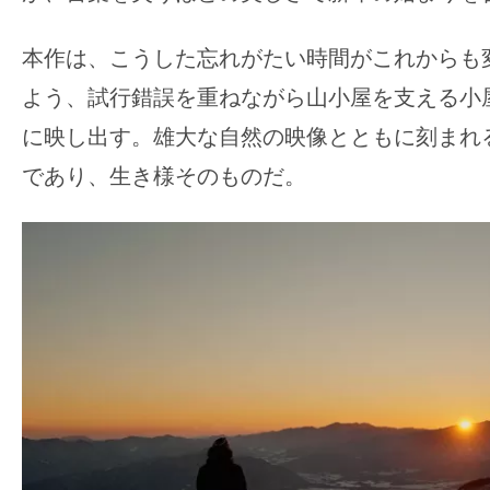
て
一
本作は、こうした忘れがたい時間がこれからも
日
を
よう、試行錯誤を重ねながら山小屋を支える小
ハ
に映し出す。雄大な自然の映像とともに刻まれ
ッ
であり、生き様そのものだ。
ピ
ー
に
し
ち
ゃ
お
う。