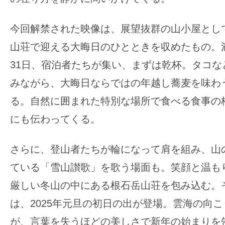
す。
映
今回解禁された映像は、展望抜群の山小屋とし
画
山荘で迎える大晦日のひとときを収めたもの。満
の
ネ
31日、宿泊者たちが集い、まずは乾杯。タコな
タ
みながら、大晦日ならではの年越し蕎麦を味わ
を
る。自然に囲まれた特別な場所で食べる食事の
み
にも伝わってくる。
ん
な
さらに、登山者たちが輪になって肩を組み、山
で
シ
ている「雪山讃歌」を歌う場面も。笑顔と温も
ェ
厳しい冬山の中にある根石岳山荘を包み込む。
ア
は、2025年元旦の初日の出が登場。雲海の向
し
が、言葉を失うほどの美しさで新年の始まりを