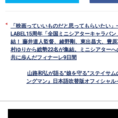
ッ
シ
タ
ェ
ー
ア
「映画っていいものだと思ってもらいたい」――
で
LABEL15周年「全国ミニシアターキャラバ
シ
結！ 藤井道人監督、綾野剛、東出昌大、豊原
ェ
村ゆりから総勢22名が集結。ミニシアターへ
ア
共に歩んだフィナーレ9日間
山路和弘が語る“娘を守る”ステイサム
ングマン』日本語吹替版オフィシャル