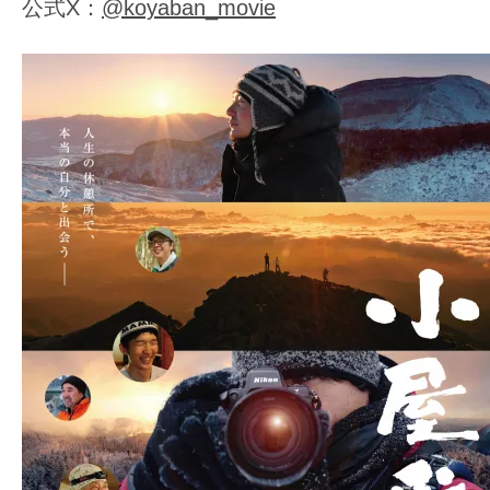
公式X：
@koyaban_movie