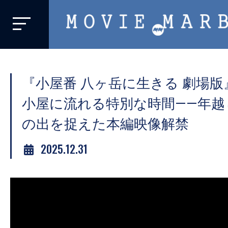
MOVIE
MARBIE
業
界
『小屋番 八ヶ岳に生きる 劇場
初、
映
小屋に流れる特別な時間――年越
画
の出を捉えた本編映像解禁
バ
イ
2025.12.31
ラ
ル
メ
デ
ィ