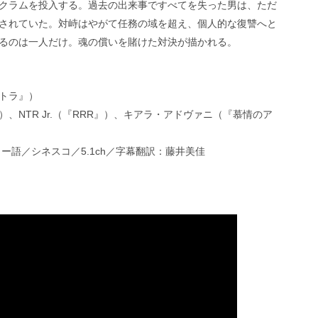
クラムを投入する。過去の出来事ですべてを失った男は、ただ
されていた。対峙はやがて任務の域を超え、個人的な復讐へと
るのは一人だけ。魂の償いを賭けた対決が描かれる。
トラ』）
NTR Jr.（『RRR』）、キアラ・アドヴァニ（『慕情のア
ー語／シネスコ／5.1ch／字幕翻訳：藤井美佳