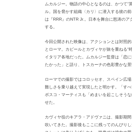
画
ムカルジー。物語の中心となるのは、かつて“
の
ル。国を脅かす組織〈カリ〉に潜入する彼の前
ネ
は『RRR』のNTR Jr.。日本を舞台に怒涛
タ
する。
を
み
ん
今回公開された映像は、アクションとは対照的
な
とローマ。カビールとカヴィヤが旅を重ねる“
で
シ
イタリア各地だった。ムカルジー監督は「恋に
ェ
たかった」と語り、トスカーナの色彩豊かな景
ア
し
ローマでの撮影ではコロッセオ、スペイン広場
て
一
難しさを乗り越えて実現したと明かす。「すべ
日
ボスコ・マーティスも「めまいを起こしそうな
を
せた。
ハ
ッ
ピ
カヴィヤ役のキアラ・アドヴァニは、撮影期間
ー
吹いてきた。撮影後もここに残ってのんびりし
に