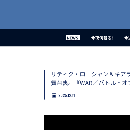
業
界
初、
映
画
バ
イ
NEWS!
今夜何観る?
今
ラ
ル
メ
デ
ィ
ア
リティク・ローシャン＆キア
登
舞台裏。『WAR／バトル・オ
場！
MOVIE
2025.12.11
MARBIE（ム
ー
ビ
ー
マ
ー