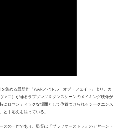
注目を集める最新作『WAR／バトル・オブ・フェイト』より、カ
ヴァニ）が踊るラブソング＆ダンスシーンのメイキング映像が
特にロマンティックな場面として位置づけられるシークエンス
」と手応えを語っている。
バースの一作であり、監督は『ブラフマーストラ』のアヤーン・