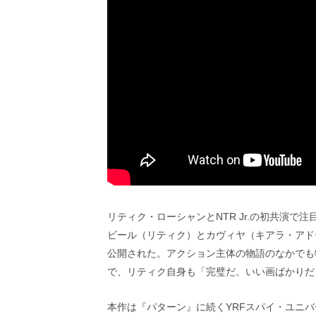
ビ
ー）
は
世
界
中
の
映
画
の
ネ
タ
が
満
載
な
リティク・ローシャンとNTR Jr.の初共演で
メ
ビール（リティク）とカヴィヤ（キアラ・アド
デ
公開された。アクション主体の物語のなかでも
ィ
ア
で、リティク自身も「完璧だ。いい画ばかりだ
で
す。
本作は『パターン』に続くYRFスパイ・ユニ
映