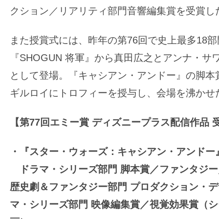
て
クション／リアリティ部門音響編集賞を受賞し
一
日
また授賞式には、昨年の第76回で史上最多18
を
ハ
『SHOGUN 将軍』から真田広之とアンナ・サ
ッ
として登場。『キャシアン・アンドー』の脚本
ピ
ギルロイにトロフィーを授与し、会場を沸かせ
ー
に
【第77回エミー賞 ディズニープラス配信作品 
し
ち
・『スター・ウォーズ：キャシアン・アンドー
ゃ
ドラマ・シリーズ部門 脚本賞／ファンタジー／
お
う。
歴史劇＆ファンタジー部門 プロダクション・
マ・シリーズ部門 映像編集賞／視覚効果賞（