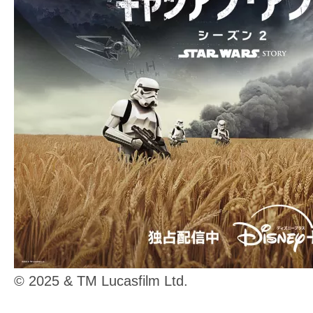
の
映
画
の
ネ
タ
が
満
載
な
メ
デ
ィ
ア
© 2025 & TM Lucasfilm Ltd.
で