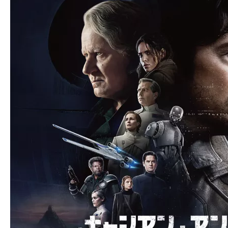
ア
登
場！
MOVIE
MARBIE（ム
ー
ビ
ー
マ
ー
ビ
ー）
は
世
界
中