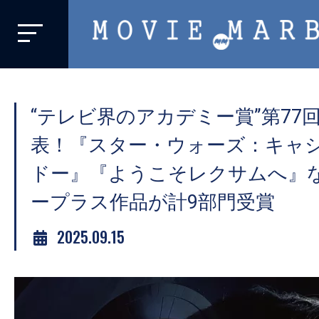
MOVIE
MARBIE
業
界
“テレビ界のアカデミー賞”第77
初、
映
表！『スター・ウォーズ：キャ
画
ドー』『ようこそレクサムへ』
バ
ープラス作品が計9部門受賞
イ
ラ
2025.09.15
ル
メ
デ
ィ