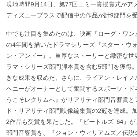
す。
現地時間9月14日、第77回エミー賞授賞式がア
映
ディズニープラスで配信中の作品が計9部門を
画
の
中でも注目を集めたのは、映画『ローグ・ワン
ネ
の4年間を描いたドラマシリーズ『スター・ウ
タ
ン・アンドー』。重厚なストーリーと緻密な世
を
み
ラマ・シリーズ部門脚本賞を含む5部門を獲得
ん
きな成果を収めた。
さらに、ライアン・レイノ
な
ヘニーがオーナーとして奮闘するスポーツ・ド
で
うこそレクサムへ』がリアリティ部門音響賞と
シ
ェ
ド・リアリティ部門映像編集賞の2冠を達成。
ア
2作品も受賞を果たした。『ビートルズ ’64』
し
部門音響賞を、『ジョン・ウィリアムズ／伝説