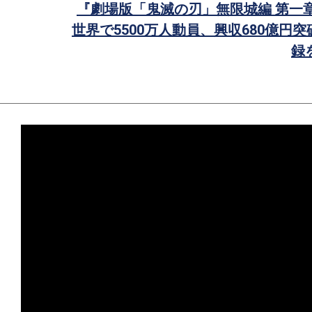
『劇場版「鬼滅の刃」無限城編 第一
世界で5500万人動員、興収680億円
録