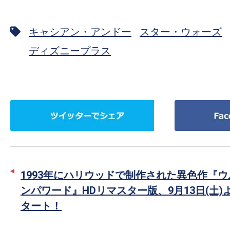
キャシアン・アンドー
スター・ウォーズ
ディズニープラス
ツ
Facebook
イ
で
ッ
シ
タ
ェ
ー
ア
1993年にハリウッドで制作された異色作『
で
ンパワード』HDリマスター版、9月13日(土)
シ
タート！
ェ
ア