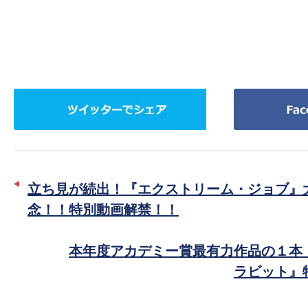
ツ
Facebook
イ
で
ッ
シ
タ
ェ
ー
ア
立ち見が続出！『エクストリーム・ジョブ』
で
念！！特別動画解禁！！
シ
ェ
本年度アカデミー賞最有力作品の１本
ア
ラビット』