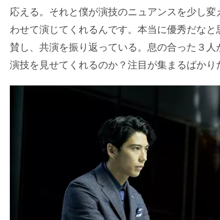
て
応える。それと僕が演技のニュアンスを少し変
一
日
わせて演じてくれるんです。本当に優秀だなと
を
賛し、共演を振り返っている。息の合った３人
ハ
演技を見せてくれるのか？注目が集まるばかり
ッ
ピ
ー
に
し
ち
ゃ
お
う。