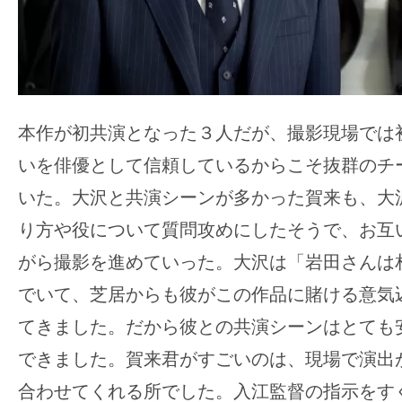
す。
映
画
の
ネ
本作が初共演となった３人だが、撮影現場では
タ
いを俳優として信頼しているからこそ抜群のチ
を
み
いた。大沢と共演シーンが多かった賀来も、大
ん
り方や役について質問攻めにしたそうで、お互
な
がら撮影を進めていった。大沢は「岩田さんは
で
でいて、芝居からも彼がこの作品に賭ける意気
シ
ェ
てきました。だから彼との共演シーンはとても
ア
できました。賀来君がすごいのは、現場で演出
し
合わせてくれる所でした。入江監督の指示をす