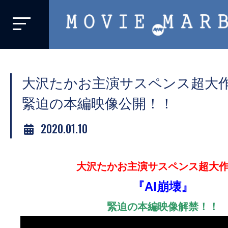
MOVIE
MARBIE
業
界
大沢たかお主演サスペンス超大作
初、
映
緊迫の本編映像公開！！
画
2020.01.10
バ
イ
ラ
大沢たかお主演サスペンス超大
ル
『AI崩壊』
メ
デ
緊迫の本編映像解禁！！
ィ