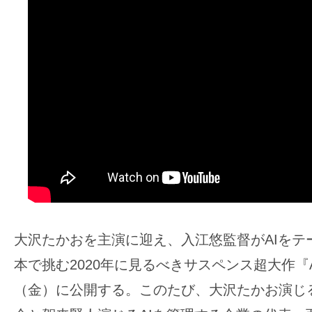
ア
登
場！
MOVIE
MARBIE（ム
ー
ビ
ー
マ
ー
ビ
ー）
大沢たかおを主演に迎え、入江悠監督がAIをテ
は
本で挑む2020年に見るべきサスペンス超大作『A
世
界
（金）に公開する。このたび、大沢たかお演じる
中