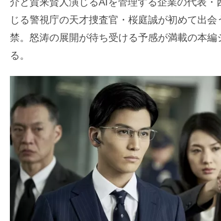
介と賀来賢人演じるAIを管理する企業の代表・
の
じる警視庁の天才捜査官・桜庭誠が初めて出会
映
禁。怒涛の展開が待ち受ける予感が満載の本編
画
の
る。
ネ
タ
が
満
載
な
メ
デ
ィ
ア
で