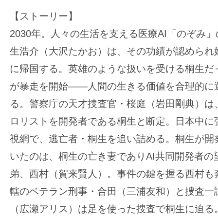
【ストーリー】
2030年。人々の生活を支える医療AI「のぞみ
生浩介（大沢たかお）は、その功績が認められ
に帰国する。英雄のような扱いを受ける桐生だ
が暴走を開始――人間の生きる価値を合理的に
る。警察庁の天才捜査官・桜庭（岩田剛典）は、
ロリストを開発者である桐生と断定。日本中に張
視網で、逃亡者・桐生を追い詰める。桐生が開発
いたのは、桐生の亡き妻でありAI共同開発者の
弟、西村（賀来賢人）。事件の鍵を握る西村も
轄のベテラン刑事・合田（三浦友和）と捜査一
（広瀬アリス）は足を使った捜査で桐生に迫る