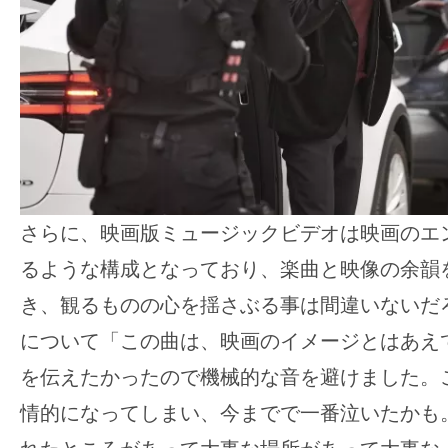
す。
映
画
の
ネ
タ
を
み
さらに、映画版ミュージックビデオは映画のエ
ん
るような構成となっており、楽曲と映像の余韻
な
で
き、観るものの心を揺さぶる事は間違いないだろ
シ
について「この曲は、映画のイメージとはあえ
ェ
を伝えたかったので機械的な音を避けました。
ア
情的になってしまい、今までで一番泣いたかも
し