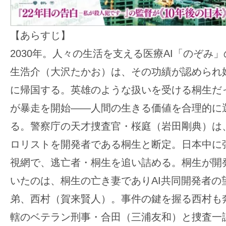
【あらすじ】
2030年。人々の生活を支える医療AI「のぞみ
生浩介（大沢たかお）は、その功績が認められ
に帰国する。英雄のような扱いを受ける桐生だ
が暴走を開始――人間の生きる価値を合理的に
る。警察庁の天才捜査官・桜庭（岩田剛典）は、
ロリストを開発者である桐生と断定。日本中に張
視網で、逃亡者・桐生を追い詰める。桐生が開発
いたのは、桐生の亡き妻でありAI共同開発者の
弟、西村（賀来賢人）。事件の鍵を握る西村も
轄のベテラン刑事・合田（三浦友和）と捜査一