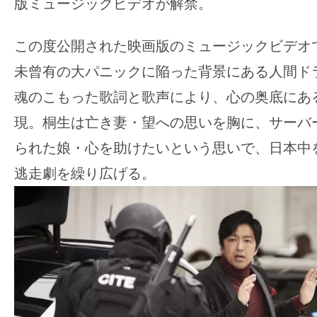
版ミュージックビデオが解禁。
の
映
この度公開された映画版のミュージックビデオで
画
未曾有の大パニックに陥った背景にある人間ドラ
の
魂のこもった歌詞と歌声により、心の奥底にあ
ネ
タ
現。桐生は亡き妻・望への思いを胸に、サーバ
が
られた娘・心を助けたいという思いで、日本中
満
逃走劇を繰り広げる。
載
な
メ
デ
ィ
ア
で