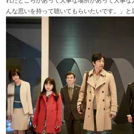
て
れたところがあって大事な場所があって大事な
一
んな思いを持って聴いてもらいたいです。」と
日
を
ハ
ッ
ピ
ー
に
し
ち
ゃ
お
う。