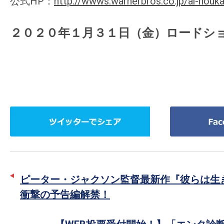
公式HP：
http://wwws.warnerbros.co.jp/ai-houka
２０２０年１月３１日（金）ロードシ
ツ
Facebook
イ
で
ッ
シ
タ
ェ
ー
ア
ピーター・ジャクソン監督最新作『彼らは生
で
衝撃の予告編解禁！
シ
ェ