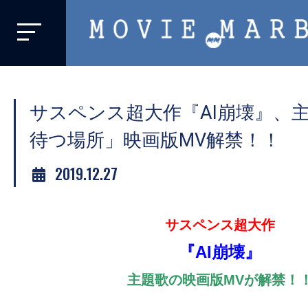
MOVIE
MARBIE
業
界
サスペンス超大作『AI崩壊』、
初、
映
待つ場所」映画版MV解禁！！
画
2019.12.27
バ
イ
ラ
サスペンス超大作
ル
『AI崩壊』
メ
デ
主題歌の映画版MVが解禁！
ィ