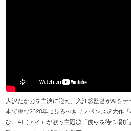
ア
登
場！
MOVIE
MARBIE（ム
ー
ビ
ー
マ
ー
ビ
ー）
大沢たかおを主演に迎え、入江悠監督がAIをテ
は
本で挑む2020年に見るべきサスペンス超大作『
世
界
び、AI（アイ）が歌う主題歌「僕らを待つ場所
中