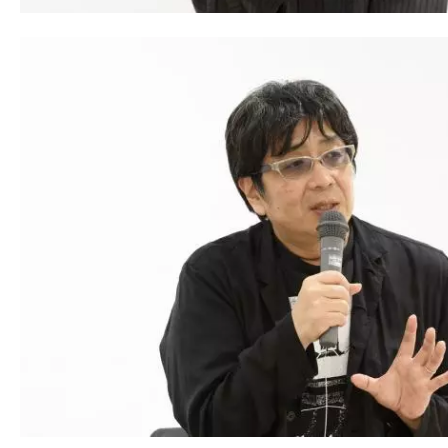
て
一
日
を
ハ
ッ
ピ
ー
に
し
ち
ゃ
お
う。