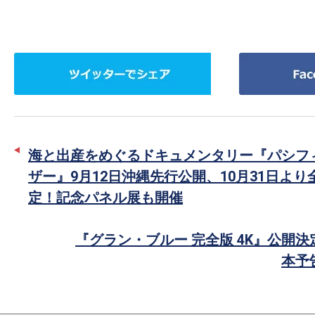
ツ
Facebook
イ
で
ッ
シ
タ
ェ
ー
ア
海と出産をめぐるドキュメンタリー『パシフ
で
ザー』9月12日沖縄先行公開、10月31日よ
シ
定！記念パネル展も開催
ェ
ア
『グラン・ブルー 完全版 4K』公開決
本予