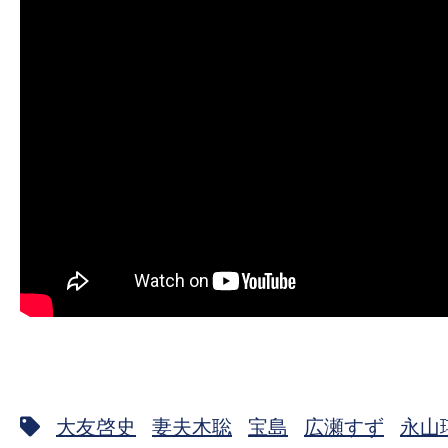
大友啓史
妻夫木聡
宝島
広瀬すず
永山