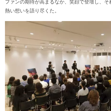
ファンの期待が高まるなか、笑顔で登壇し、そ
の
熱い想いを語り尽くた。
映
画
の
ネ
タ
が
満
載
な
メ
デ
ィ
ア
で