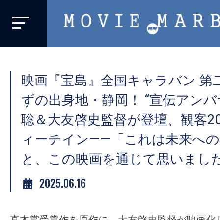
MOVIE
MARBIE
業
界
映画『宝島』全国キャラバン 第
初、
映
ずの出身地・静岡！ “宣伝アンバ
画
聡＆大友啓史監督が登壇、観客2
バ
ィーチイン――「これは未来へ
イ
ラ
と、この映画を通じて思いまし
ル
2025.06.16
メ
デ
ィ
直木賞受賞作を原作に、大友啓史監督が映画化