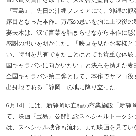
ア
『宝島』。先日の沖縄プレミアにて、沖縄の観
登
場！
露目となった本作。万感の思いを胸に上映後の
MOVIE
妻夫木は、涙で言葉を詰まらせながら本作に懸
MARBIE（ム
感謝の想いを明かした。「映画を見たお客様と
ー
い、時間を共有できたことはとても貴重な体験
ビ
ー
国キャラバンに向かいたい」と決意を携えた妻
マ
全国キャラバン第二弾として、本作でヤマコ役
ー
出身地である「静岡」の地に降り立った。
ビ
ー）
6月14日には、新静岡駅直結の商業施設「新静
は
て、映画『宝島』公開記念スペシャルトークシ
世
界
は、スペシャル映像も流れ、まだ映画を見ていな
中