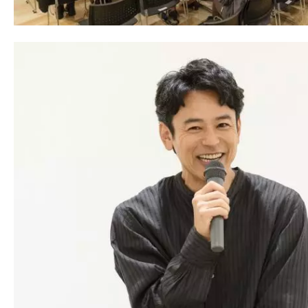
す。
映
画
の
ネ
タ
を
み
ん
な
で
シ
ェ
ア
し