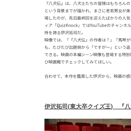
『八犬伝』は、八犬士たちの冒険はもちろんの
画
の
という背景までが描かれ、まさに老若男女が楽
ネ
場したのが、先日最終回を迎えたばかりの人気
タ
ィア「QuizKnock」ではYouTubeのチ
を
持を誇る伊沢拓司だ。
み
ん
映像では、「『八犬伝』の作者は？」「馬琴が
な
も、たびたび出題側から「ですが～」という返
で
できる。映画の本編シーン映像も登場する特別
シ
ひ映画館でチェックしてみてほしい。
ェ
ア
し
合わせて、本作を鑑賞した伊沢から、映画の感
て
一
日
を
ハ
伊沢拓司(東大卒クイズ王) 『
ッ
ピ
ー
に