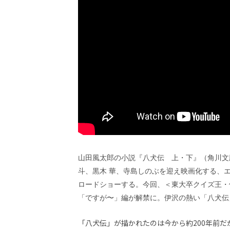
ビ
ー）
は
世
界
中
の
映
画
の
ネ
タ
が
満
載
な
山田風太郎の小説『八犬伝 上・下』（角川文
メ
斗、黒木 華、寺島しのぶを迎え映画化する、エ
デ
ロードショーする。今回、＜東大卒クイズ王・
ィ
ア
「ですが〜」編が解禁に。伊沢の熱い「八犬伝
で
す。
「八犬伝」が描かれたのは今から約200年前
映