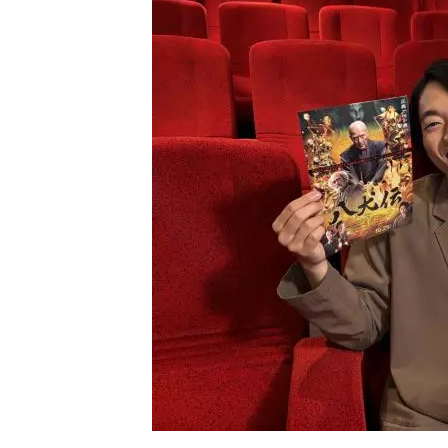
し
ち
ゃ
お
う。