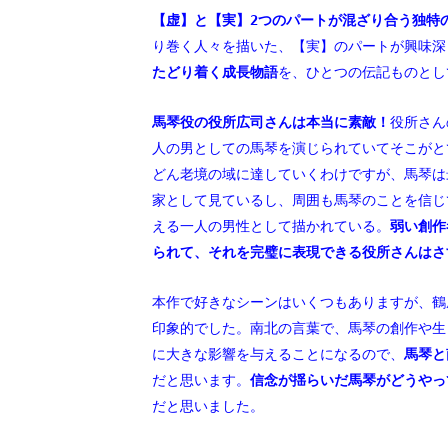
【虚】と【実】2つのパートが混ざり合う独特
り巻く人々を描いた、【実】のパートが興味深
たどり着く成長物語
を、ひとつの伝記ものとし
馬琴役の役所広司さんは本当に素敵！
役所さん
人の男としての馬琴を演じられていてそこがと
どん老境の域に達していくわけですが、馬琴は
家として見ているし、周囲も馬琴のことを信じ
える一人の男性として描かれている。
弱い創作
られて、それを完璧に表現できる役所さんはさ
本作で好きなシーンはいくつもありますが、鶴
印象的でした。南北の言葉で、馬琴の創作や生
に大きな影響を与えることになるので、
馬琴と
だと思います。
信念が揺らいだ馬琴がどうやっ
だと思いました。