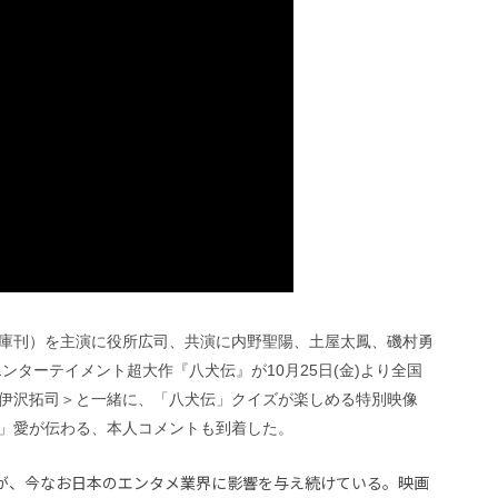
庫刊）を主演に役所広司、共演に内野聖陽、土屋太鳳、磯村勇
ンターテイメント超大作『八犬伝』が10月25日(金)より全国
伊沢拓司＞と一緒に、「八犬伝」クイズが楽しめる特別映像
」愛が伝わる、本人コメントも到着した。
だが、今なお日本のエンタメ業界に影響を与え続けている。映画