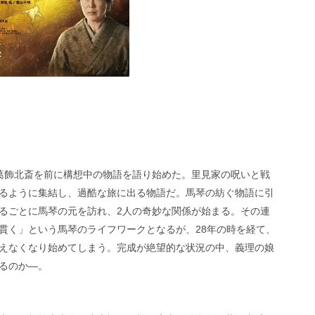
 葛飾北斎を前に構想中の物語を語り始めた。里見家の呪いと戦
るように集結し、過酷な旅に出る物語だ。馬琴の紡ぐ物語に引
るごとに馬琴の元を訪れ、2人の奇妙な関係が始まる。その連
貫く」という馬琴のライフワークとなるが、28年の時を経て、
えなくなり始めてしまう。完成が絶望的な状況の中、義理の娘
るのか―。