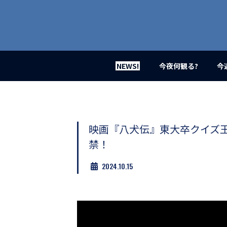
業
界
初、
映
画
バ
イ
NEWS!
今夜何観る?
今
ラ
ル
メ
デ
ィ
ア
映画『八犬伝』東大卒クイズ
登
禁！
場！
MOVIE
2024.10.15
MARBIE（ム
ー
ビ
ー
マ
ー