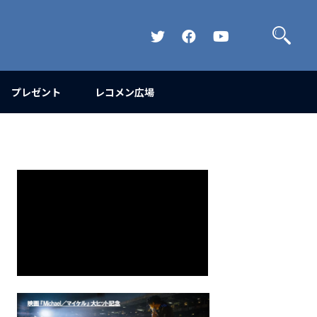
検
索
Official
Official
Official
Twitter
FaceBook
YouTube
Channel
プレゼント
レコメン広場