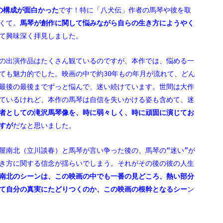
の構成が面白かった
です！特に「八犬伝」作者の馬琴や彼を取
くて。
馬琴が創作に関して悩みながら自らの生き方にようやく
て興味深く拝見しました。
の出演作品はたくさん観ているのですが、本作では、悩める一
ても魅力的でした。映画の中で約30年もの年月が流れて、どん
最後の最後までずっと悩んで、迷い続けています。世間は大作
ているけれど、本作の馬琴は自信を失いかける姿も含めて、迷
者としての滝沢馬琴像を、時に弱々しく、時に頑固に演じてお
すが
だなと思いました。
屋南北（立川談春）と馬琴が言い争った後の、馬琴の“迷い”が
き方に関する信念が揺らいでしまう。それがその後の彼の人生
南北のシーンは、この映画の中でも一番の見どころ、熱い部分
て自分の真実にたどりつくのか、この映画の根幹となるシー
ン