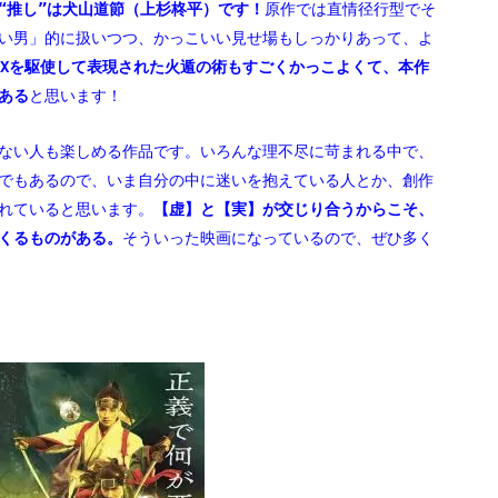
“推し”は犬山道節（上杉柊平）です！
原作では直情径行型でそ
い男」的に扱いつつ、かっこいい見せ場もしっかりあって、よ
FXを駆使して表現された火遁の術もすごくかっこよくて、本作
ある
と思います！
ない人も楽しめる作品です。いろんな理不尽に苛まれる中で、
でもあるので、いま自分の中に迷いを抱えている人とか、創作
れていると思います。
【虚】と【実】が交じり合うからこそ、
くるものがある。
そういった映画になっているので、ぜひ多く