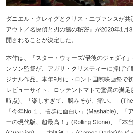
の
映
ダニエル・クレイグとクリス・エヴァンスが共
画
アウト／名探偵と刃の館の秘密』が2020年1月3
の
開されることが決定した。
ネ
タ
本作は、『スター・ウォーズ/最後のジェダイ
が
満
ンソン監督が、アガサ・クリスティーに捧げて
載
ジナル作品。本年9月にトロント国際映画祭で
な
レビューサイト、ロッテントマトで驚異の満足度99
メ
時点)、「楽しすぎて、脳みそが、痛い。」(The Huffi
デ
ィ
「今年No.１、抜群に面白い」(Mashable)、
ア
ーの現代版、超最高！」(Rolling Stone)、
で
(Guardian)、「大爆笑！」(Games Radar