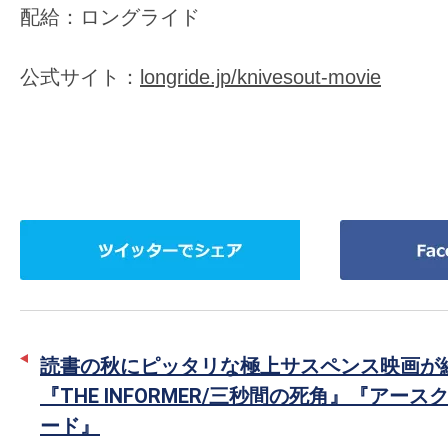
配給：ロングライド
公式サイト：
longride.jp/knivesout-movie
ツ
Facebook
イ
で
ッ
シ
タ
ェ
ー
ア
読書の秋にピッタリな極上サスペンス映画が
で
『THE INFORMER/三秒間の死角』『アース
シ
ード』
ェ