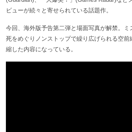
す。
ビューが続々と寄せられている話題作。
映
画
今回、海外版予告第二弾と場面写真が解禁。ミ
の
ネ
死をめぐりノンストップで繰り広げられる空前
タ
縮した内容になっている。
を
み
ん
な
で
シ
ェ
ア
し