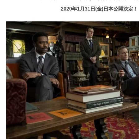
ア
2020年1月31日(金)日本公開決定！
登
場！
MOVIE
MARBIE（ム
ー
ビ
ー
マ
ー
ビ
ー）
は
世
界
中