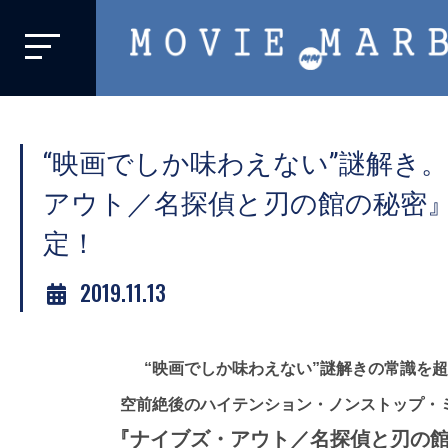
MOVIE
MARBIE
業
界
“映画でしか味わえない”謎解き
初、
映
アウト／名探偵と刃の館の秘密
画
定！
バ
イ
2019.11.13
ラ
ル
メ
“映画でしか味わえない”謎解きの常識を
デ
空前絶後のハイテンション・ノンストップ・
ィ
『ナイブズ・アウト／名探偵と刃の