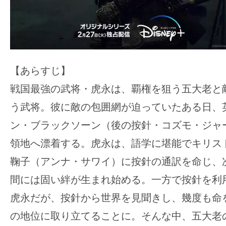
【あらすじ】
戦国最強の武将・虎永は、覇権を狙う五大老と
う武将。彼に敵の包囲網が迫っていたある日、
ン・ブラックソーン（後の按針・コズモ・ジャ
領地へ漂着する。虎永は、語学に堪能でキリス
鞠子（アンナ・サワイ）に按針の通訳を命じ、
間には固い絆が生まれ始める。一方で按針を利
虎永だが、按針から世界を見聞きし、幾度も命
の地位に取り立てることに。そんな中、五大老