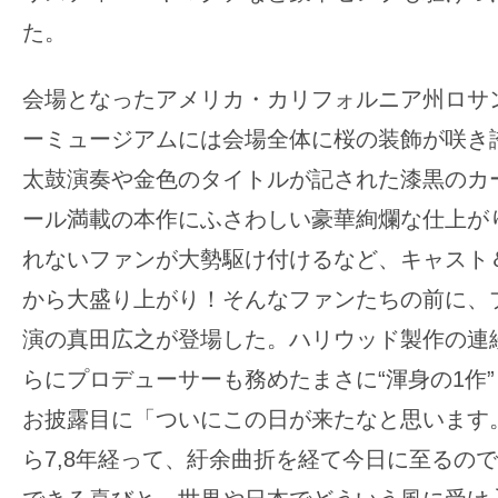
す。
た。
映
画
会場となったアメリカ・カリフォルニア州ロサ
の
ーミュージアムには会場全体に桜の装飾が咲き
ネ
タ
太鼓演奏や金色のタイトルが記された漆黒のカ
を
ール満載の本作にふさわしい豪華絢爛な仕上が
み
れないファンが大勢駆け付けるなど、キャスト
ん
から大盛り上がり！そんなファンたちの前に、
な
で
演の真田広之が登場した。ハリウッド製作の連
シ
らにプロデューサーも務めたまさに“渾身の1作
ェ
お披露目に「ついにこの日が来たなと思います
ア
ら7,8年経って、紆余曲折を経て今日に至るの
し