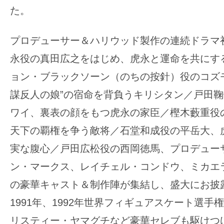
た。
の
映
プロデューサー＆ハリウッド製作の連続ドラマ
画
の
永役の真田広之をはじめ、虎永と運命を共にす
ネ
ョン・ブラックソーン（のちの按針）役のコズ
タ
謀反人の娘”の宿命を背負うキリシタン／戸田
が
ワイ、裏表の顔をもつ虎永の家臣／樫木藪重役
満
載
天下の覇権を争う敵将／石堂和成役の平岳大、
な
実な腹心／戸田広松役の西岡徳馬、プロデュー
メ
ン・マークス、レイチェル・コンドウ、ミカエ
デ
の豪華キャスト＆制作陣が集結し、盛大にお披
ィ
ア
1991年、1992年世界フィギュアスケート選手
で
リスティー・ヤマグチなど豪華セレブも駆けつ