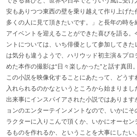
て
できる喜びと、世界や日本でどういう風に受け
一
安もありつつ東西の壁を乗り越えて作り上げた
日
多くの人に見て頂きたいです。」と長年の時を
を
アイベントを迎えることができた喜びを語る。
ハ
ッ
ントについては、いち俳優として参加してきた
ピ
は気分も違うようで、ハリウッド初主演＆プロ
ー
めた本作の撮影は“日々楽しかった”と話す真田
に
この小説を映像化することにあたって、どうす
し
ち
入れられるのかなというところから始まりまし
ゃ
出来事にインスパイアされた小説ではあります
お
ョンのエンターテインメントなので、いかにそ
う。
ラクターに入りこんで頂くか、いかにオーセン
るものを作れるか、ということを大事にしたい