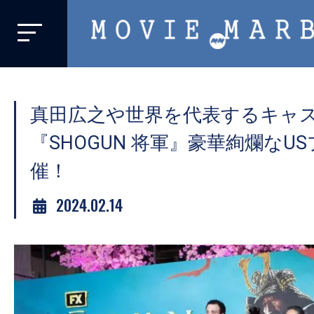
MOVIE
MARBIE
業
界
真田広之や世界を代表するキャ
初、
映
『SHOGUN 将軍』豪華絢爛なU
画
催！
バ
イ
2024.02.14
ラ
ル
メ
デ
ィ