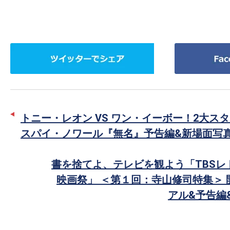
ツ
Facebook
イ
で
ッ
シ
タ
ェ
ー
ア
トニー・レオン VS ワン・イーボー！2大ス
で
スパイ・ノワール『無名』予告編&新場面写
シ
ェ
書を捨てよ、テレビを観よう「TBSレ
ア
映画祭」 ＜第１回：寺山修司特集＞
アル&予告編