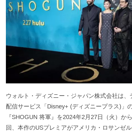
ア
登
場！
MOVIE
MARBIE（ム
ー
ビ
ー
マ
ー
ビ
ウォルト・ディズニー・ジャパン株式会社は、
ー）
は
配信サービス「Disney+ (ディズニープラス)
世
『SHOGUN 将軍』を2024年2月27日（火）
界
回、本作のUSプレミアがアメリカ・ロサンゼ
中