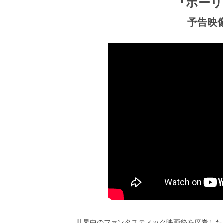
ビ
『ホーリ
ー）
は
予告映
世
界
中
の
映
画
の
ネ
タ
が
満
載
な
メ
デ
ィ
ア
で
す。
映
世界中のファンタスティック映画祭を席巻した