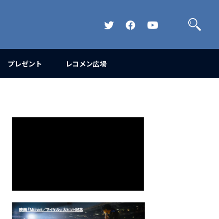
検
索
Official
Official
Official
Twitter
FaceBook
YouTube
Channel
プレゼント
レコメン広場