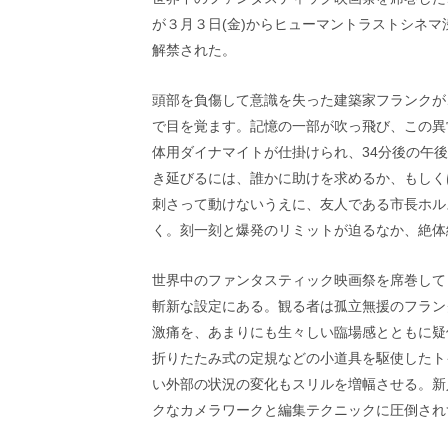
画
が３月３日(金)からヒューマントラストシネ
の
解禁された。
ネ
タ
を
頭部を負傷して意識を失った建築家フランクが
み
で目を覚ます。記憶の一部が吹っ飛び、この異
ん
な
体用ダイナマイトが仕掛けられ、34分後の午
で
き延びるには、誰かに助けを求めるか、もしく
シ
刺さって動けないうえに、友人である市長ホル
ェ
く。刻一刻と爆発のリミットが迫るなか、絶体
ア
し
て
世界中のファンタスティック映画祭を席巻して
一
斬新な設定にある。観る者は孤立無援のフラン
日
を
激痛を、あまりにも生々しい臨場感とともに疑
ハ
折りたたみ式の定規などの小道具を駆使したト
ッ
い外部の状況の変化もスリルを増幅させる。新
ピ
クなカメラワークと編集テクニックに圧倒され
ー
に