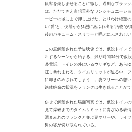
し
観客を楽しませることに徹し、過剰なブラック
ち
は、ただでさえ奇想天外なワンシチュエーショ
ゃ
お
ービーの域にまで押し上げた。とりわけ絶望の
う。
い“愛”と、便器から猛烈にあふれ出る“汚物”
後のバキューム・スリラーと呼ぶにふさわしい
この度解禁された予告映像では、仮設トイレで
叫するシーンから始まる。残り時間34分で仮
帯電話、トイレの外にいるウサギなど、あらゆ
狂し暴れまわる。タイムリミットが迫る中、フ
に叩きのめされてしまう…。妻マリーへの想い
絶体絶命の状況をフランクは生き残ることがで
併せて解禁された場面写真では、仮設トイレの
見て爆破までのタイムリミットに青ざめる表情
泥まみれのフランクと並ぶ妻マリーや、ライフ
男の姿が切り取られている。