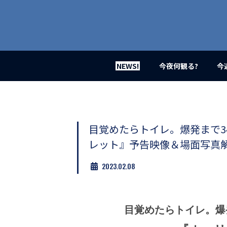
業
界
初、
映
画
バ
イ
NEWS!
今夜何観る?
今
ラ
ル
メ
デ
ィ
ア
目覚めたらトイレ。爆発まで3
登
レット』予告映像＆場面写真
場！
MOVIE
2023.02.08
MARBIE（ム
ー
ビ
ー
マ
目覚めたらトイレ。爆
ー