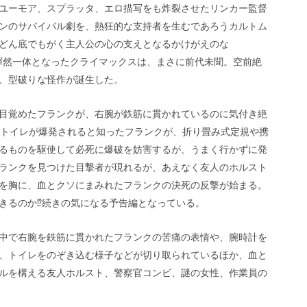
ユーモア、スプラッタ、エロ描写をも炸裂させたリンカー監督
ンのサバイバル劇を、熱狂的な支持者を生むであろうカルトム
どん底でもがく主人公の心の支えとなるかけがえのな
が渾然一体となったクライマックスは、まさに前代未聞。空前絶
、型破りな怪作が誕生した。
目覚めたフランクが、右腕が鉄筋に貫かれているのに気付き絶
設トイレが爆発されると知ったフランクが、折り畳み式定規や携
るものを駆使して必死に爆破を妨害するが、うまく行かずに発
ランクを見つけた目撃者が現れるが、あえなく友人のホルスト
を胸に、血とクソにまみれたフランクの決死の反撃が始まる。
きるのか⁉続きの気になる予告編となっている。
中で右腕を鉄筋に貫かれたフランクの苦痛の表情や、腕時計を
、トイレをのぞき込む様子などが切り取られているほか、血と
ルを構える友人ホルスト、警察官コンビ、謎の女性、作業員の