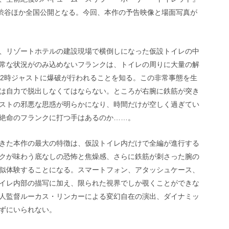
マ渋谷ほか全国公開となる。今回、本作の予告映像と場面写真が
、リゾートホテルの建設現場で横倒しになった仮設トイレの中
常な状況がのみ込めないフランクは、トイレの周りに大量の解
後2時ジャストに爆破が行われることを知る。この非常事態を生
は自力で脱出しなくてはならない。ところが右腕に鉄筋が突き
ストの邪悪な思惑が明らかになり、時間だけが空しく過ぎてい
絶命のフランクに打つ手はあるのか……。
きた本作の最大の特徴は、仮設トイレ内だけで全編が進行する
クが味わう底なしの恐怖と焦燥感、さらに鉄筋が刺さった腕の
似体験することになる。スマートフォン、アタッシュケース、
イレ内部の描写に加え、限られた視界でしか覗くことができな
人監督ルーカス・リンカーによる変幻自在の演出、ダイナミッ
ずにいられない。