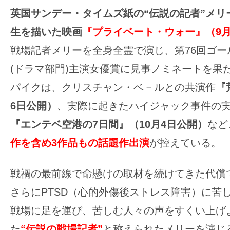
の
英国サンデー・タイムズ紙の“伝説の記者”メリ
映
生を描いた映画
『プライベート・ウォー』（9月
画
戦場記者メリーを全身全霊で演じ、第76回ゴー
の
(ドラマ部門)主演女優賞に見事ノミネートを果
ネ
タ
パイクは、クリスチャン・ベ－ルとの共演作
『
が
6日公開）
、実際に起きたハイジャック事件の
満
『エンテベ空港の7日間』（10月4日公開）
など
載
作を含め3作品もの話題作出演
が控えている。
な
メ
戦禍の最前線で命懸けの取材を続けてきた代償
デ
ィ
さらにPTSD（心的外傷後ストレス障害）に苦
ア
戦場に足を運び、苦しむ人々の声をすくい上げ
で
た
“伝説の戦場記者”
と称えられたメリーを演じ