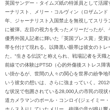
英国サンデー・タイムズ紙の特派員として活躍
ーナリスト、メリー・コルヴィン（ロザムンド・
年、ジャーナリスト入国禁止を無視してスリラ
に被弾。左目の視力を失ったメリーだったが、
優秀外国人記者に輝いた「英国プレス賞」受賞
帯を付けて現れる。以降黒い眼帯は彼女のトレ
た。“生きる伝説”と称えられ、戦場記者を天職
前線での体験はPTSD（心的外傷後ストレス障
い掛かるが、世間の人々の関心を世界の紛争地
いう彼女の想いは、さらに強まっていく。201
な状況で包囲されている28,000人の市民の現
道カメラマンのポール・コンロイ(ジェイミー・
ホムス入りしていたメリー。砲弾の音が鳴り響