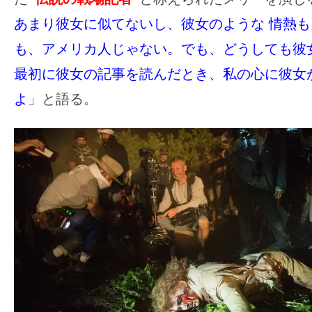
す。
あまり彼女に似てないし、彼女のような 情熱
映
画
も、アメリカ人じゃない。でも、どうしても彼
の
最初に彼女の記事を読んだとき、私の心に彼女
ネ
よ
」と語る。
タ
を
み
ん
な
で
シ
ェ
ア
し