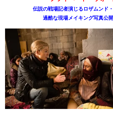
ア
伝説の戦場記者演じるロザムンド
登
場！
過酷な現場メイキング写真公
MOVIE
MARBIE（ム
ー
ビ
ー
マ
ー
ビ
ー）
は
世
界
中