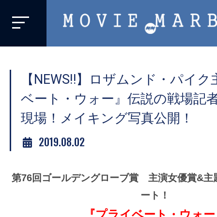
MOVIE
MARBIE
業
界
【NEWS‼️】ロザムンド・パイ
初、
映
ベート・ウォー』伝説の戦場記
画
現場！メイキング写真公開！
バ
イ
2019.08.02
ラ
ル
第76回ゴールデングローブ賞 主演女優賞&主
メ
デ
ート！
ィ
『プライベート・ウォー