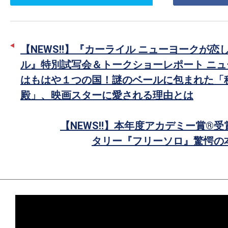
ッ
シ
タ
ェ
ー
ア
【NEWS‼️】『カーライル ニューヨークが恋
で
ル』特別試写会＆トークショーレポート ニュ
シ
はもはや１つの国！謎のベールに包まれた「
ェ
殿」、映画スターに愛される理由とは
ア
【NEWS‼️】本年度アカデミー賞®
タリー『フリーソロ』驚愕の