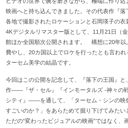
ビデオの世界で腕を磨きながら、極端に作り込
の
映画へと持ち込んできました。その代表作『落
映
各地で撮影されたロケーションと石岡瑛子の衣
画
4Kデジタルリマスター版として、11月21日（
の
ネ
館ほか全国順次公開されます。 構想に20年以
タ
費やし、20カ国以上でロケを行ったとも言われ
が
ターセム美学の結晶です。
満
載
今回はこの公開を記念して、『落下の王国』と
な
メ
作――『ザ・セル』『インモータルズ -神々の
デ
シティ』――を通して、「ターセム・シンの映
ィ
すごいのか？」をあらためて掘り下げてみたい
ア
ただの“変わったビジュアルの映画”ではなく、
で