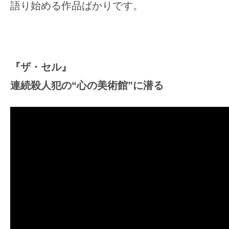
語り始める作品ばかりです。
す。
映
画
の
ネ
『ザ・セル』
タ
連続殺人犯の“心の美術館”に潜る
を
み
ん
な
で
シ
ェ
ア
し