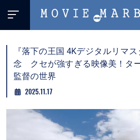
MOVIE
MARBIE
業
界
『落下の王国 4Kデジタルリマ
初、
映
念 クセが強すぎる映像美！タ
画
監督の世界
バ
イ
2025.11.17
ラ
ル
メ
デ
ィ