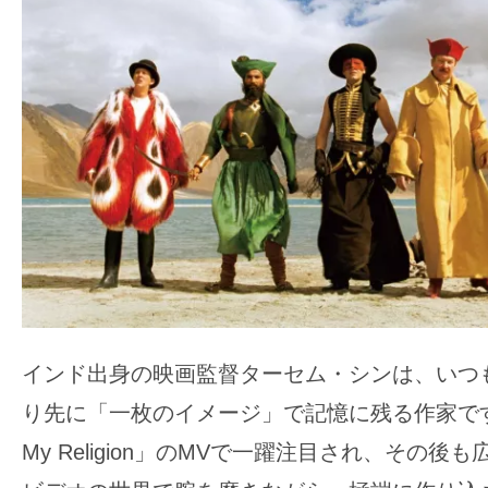
ア
登
場！
MOVIE
MARBIE（ム
ー
ビ
ー
マ
ー
ビ
ー）
インド出身の映画監督ターセム・シンは、いつ
は
り先に「一枚のイメージ」で記憶に残る作家です。R.
世
界
My Religion」のMVで一躍注目され、その
中