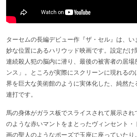
て
一
日
を
ハ
ターセムの長編デビュー作『ザ・セル』は、い
ッ
妙な位置にあるハリウッド映画です。設定だけ
ピ
連続殺人犯の脳内に潜り、最後の被害者の居場
ー
に
ンス」。ところが実際にスクリーンに現れるの
し
界を巨大な美術館のように実体化した、純然た
ち
連打です。
ゃ
お
馬の身体がガラス板でスライスされて展示され
う。
のような赤いマントをまとったヴィンセント・
画の聖人のようなポーズで玉座に座っていたり