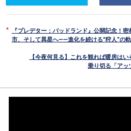
イ
で
ッ
シ
タ
ェ
ー
ア
『プレデター：バッドランド』公開記念！密
で
市、そして異星へ――進化を続ける“狩人”の
シ
ェ
【今夜何見る】これを観れば暖房はい
ア
乗り切る「アッ