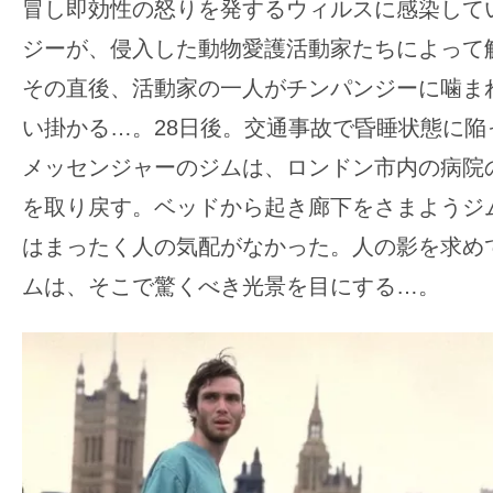
冒し即効性の怒りを発するウィルスに感染して
す。
映
ジーが、侵入した動物愛護活動家たちによって
画
その直後、活動家の一人がチンパンジーに噛ま
の
い掛かる…。28日後。交通事故で昏睡状態に陥
ネ
メッセンジャーのジムは、ロンドン市内の病院
タ
を
を取り戻す。ベッドから起き廊下をさまようジ
み
はまったく人の気配がなかった。人の影を求め
ん
ムは、そこで驚くべき光景を目にする…。
な
で
シ
ェ
ア
し