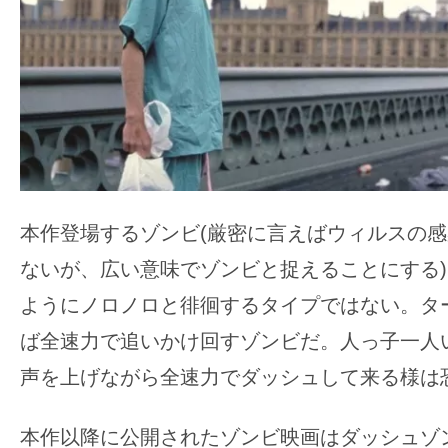
て
一
日
を
ハ
ッ
ピ
ー
に
本作登場するゾンビ(厳密に言えばウィルスの
し
ないが、広い意味でゾンビと捉えることにする
ち
ようにノロノロと徘徊するタイプではない。タ
ゃ
ば全速力で追いかけ回すゾンビだ。人っ子一人
お
う。
声を上げながら全速力でダッシュして来る様は
本作以降に公開されたゾンビ映画はダッシュゾ