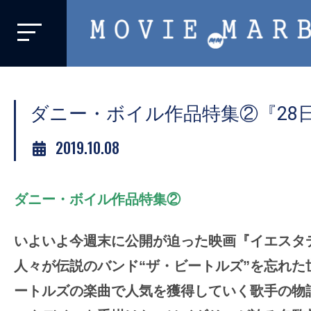
MOVIE
MARBIE
業
界
ダニー・ボイル作品特集②『28
初、
映
2019.10.08
画
バ
イ
ダニー・ボイル作品特集②
ラ
ル
いよいよ今週末に公開が迫った映画『イエスタ
メ
人々が伝説のバンド“ザ・ビートルズ”を忘れた
デ
ートルズの楽曲で人気を獲得していく歌手の物
ィ