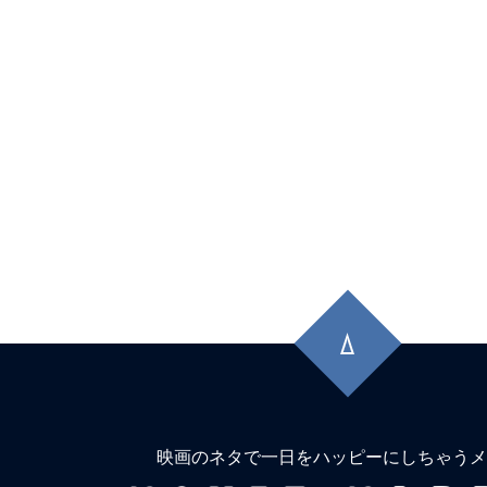
先
頭
に
戻
る
映画のネタで一日をハッピーにしちゃうメ