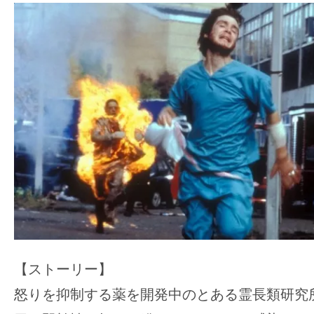
の
映
画
の
ネ
タ
が
満
載
な
メ
デ
ィ
【ストーリー】
ア
怒りを抑制する薬を開発中のとある霊長類研究
で