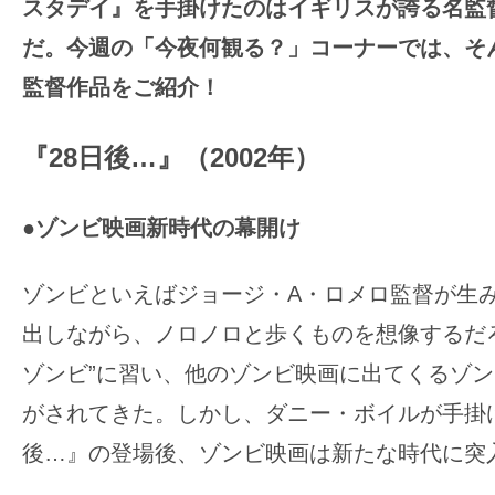
スタデイ』を手掛けたのはイギリスが誇る名監
ア
登
だ。今週の「今夜何観る？」コーナーでは、そ
場！
監督作品をご紹介！
MOVIE
MARBIE（ム
『28日後…』（2002年）
ー
ビ
●ゾンビ映画新時代の幕開け
ー
マ
ゾンビといえばジョージ・A・ロメロ監督が生
ー
ビ
出しながら、ノロノロと歩くものを想像するだ
ー）
ゾンビ”に習い、他のゾンビ映画に出てくるゾ
は
がされてきた。しかし、ダニー・ボイルが手掛け
世
後…』の登場後、ゾンビ映画は新たな時代に突
界
中