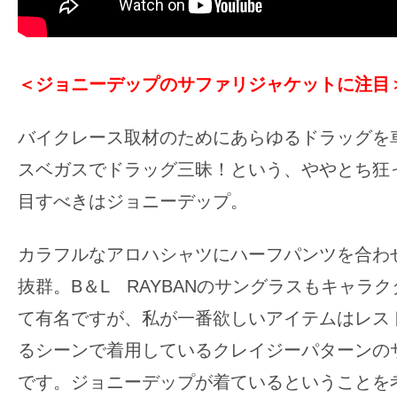
て
一
日
を
＜ジョニーデップのサファリジャケットに注目
ハ
ッ
バイクレース取材のためにあらゆるドラッグを
ピ
スベガスでドラッグ三昧！という、ややとち狂
ー
目すべきはジョニーデップ。
に
し
カラフルなアロハシャツにハーフパンツを合わ
ち
ゃ
抜群。B＆L RAYBANのサングラスもキャラ
お
て有名ですが、私が一番欲しいアイテムはレス
う。
るシーンで着用しているクレイジーパターンの
です。ジョニーデップが着ているということを