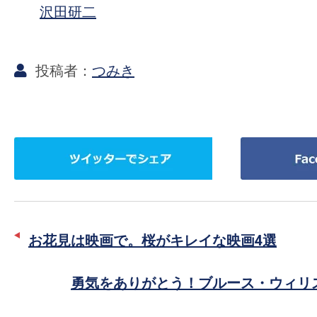
沢田研二
つみき
ツ
Facebook
イ
で
ッ
シ
タ
ェ
ー
ア
お花見は映画で。桜がキレイな映画4選
で
シ
勇気をありがとう！ブルース・ウィリ
ェ
ア