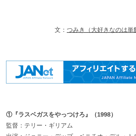
の
映
画
文：
つみき（大好きなのは単
の
ネ
タ
が
満
載
な
メ
デ
ィ
①『ラスベガスをやっつけろ』（1998）
ア
監督：テリー・ギリアム
で