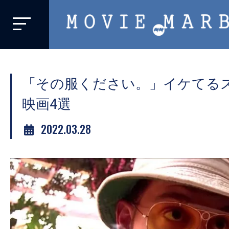
MOVIE
MARBIE
業
界
「その服ください。」イケてる
初、
映
映画4選
画
2022.03.28
バ
イ
ラ
ル
メ
デ
ィ