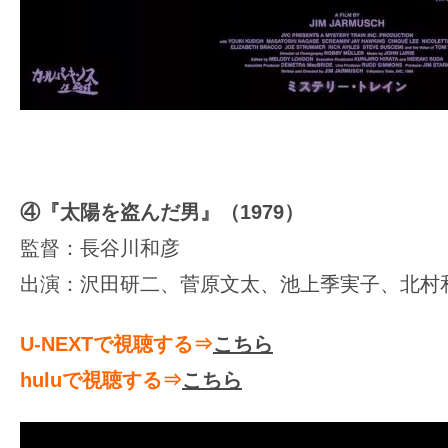
④『太陽を盗んだ男』（1979）
監督：長谷川和彦
出演：沢田研二、菅原文太、池上季実子、北村
U-NEXTで視聴する⇒
こちら
huluで視聴する⇒
こちら