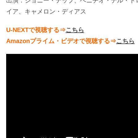
出演：ジョニー・デップ、ベニチオ・デル・ト
す。
イア、キャメロン・ディアス
映
画
U-NEXTで視聴する⇒
こちら
の
ネ
Amazonプライム・ビデオで視聴する⇒
こちら
タ
を
み
ん
な
で
シ
ェ
ア
し