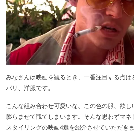
ア
登
場！
MOVIE
MARBIE（ム
ー
ビ
ー
マ
みなさんは映画を観るとき、一番注目する点は
ー
バリ、洋服です。
ビ
ー）
こんな組み合わせ可愛いな、この色の服、欲し
は
世
膨らませて観てしまいます。そんな思わずマネ
界
スタイリングの映画4選を紹介させていただき
中