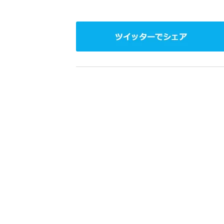
ビ
ー）
は
ツ
世
イ
界
ッ
中
タ
の
ー
映
で
画
シ
の
ェ
ネ
ア
タ
が
満
載
な
メ
デ
ィ
ア
で
す。
映