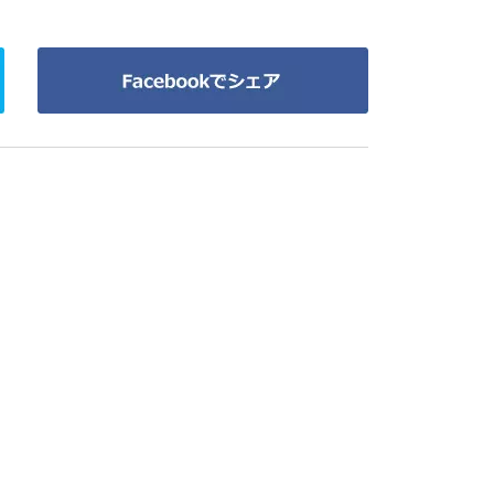
Facebook
で
シ
ェ
ア