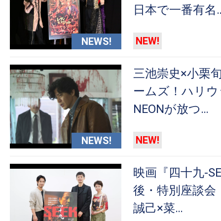
て
日本で一番有名
一
日
NEW!
NEWS!
を
ハ
ッ
三池崇史×小栗
ピ
ームズ！ハリウ
ー
NEONが放つ…
に
し
NEW!
NEWS!
ち
ゃ
お
映画『四十九-S
う。
後・特別座談会
誠己×菜…