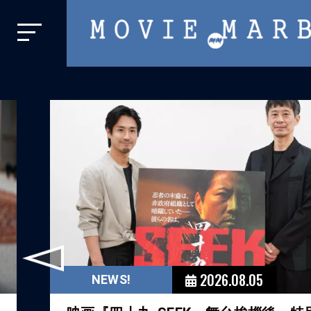
MOVIE
MARBIE
業
界
初、
映
画
バ
イ
ラ
ル
前
メ
へ
デ
2026.08.05
NEWS!
ィ