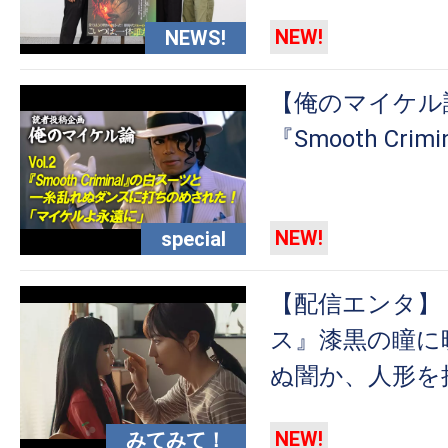
NEW!
NEWS!
【俺のマイケル論 
『Smooth Cri
NEW!
special
【配信エンタ】
ス』漆黒の瞳に
ぬ闇か、人形を
NEW!
みてみて！