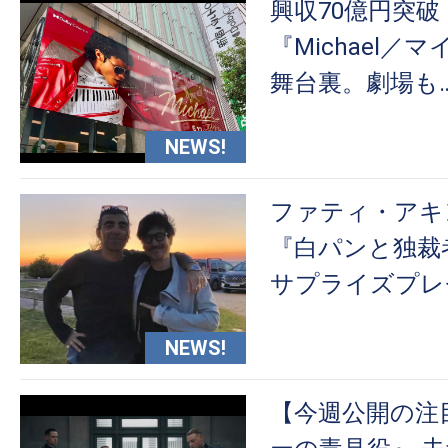
興収70億円突破
『Michael／
舞台裏。劇場も
NEWS!
ファティ・アキ
『白パンと独裁
サプライズプレ
NEWS!
【今週公開の注