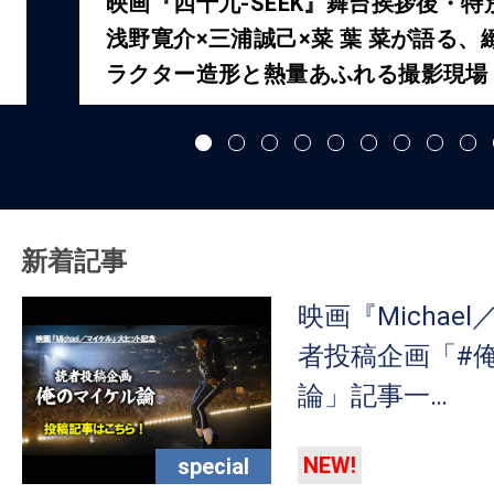
映画『四十九-SEEK』舞台挨拶後・特
ア
浅野寛介×三浦誠己×菜 葉 菜が語る、
登
ラクター造形と熱量あふれる撮影現場
場！
MOVIE
MARBIE（ム
ー
ビ
ー
新着記事
マ
ー
映画『Michae
ビ
者投稿企画「#
ー）
論」記事一…
は
世
界
NEW!
special
中