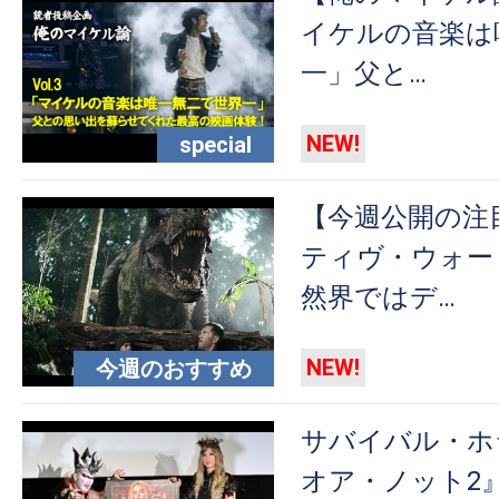
す。
イケルの音楽は
映
一」父と…
画
の
ネ
NEW!
special
タ
を
【今週公開の注
み
ティヴ・ウォー 
ん
然界ではデ…
な
で
NEW!
今週のおすすめ
シ
ェ
ア
サバイバル・ホ
し
オア・ノット2