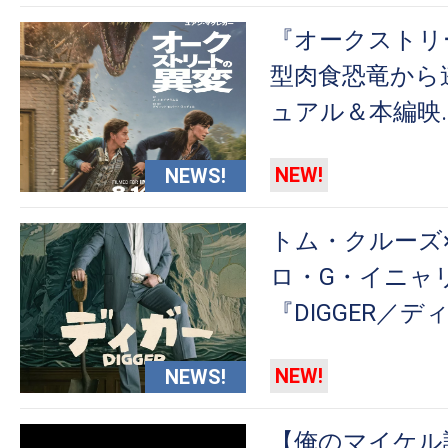
の
『オークストリ
映
型肉食恐竜から
画
ュアル＆本編映
の
ネ
タ
NEW!
NEWS!
が
満
トム・クルーズ
載
ロ・G・イニャ
な
『DIGGER／デ
メ
デ
ィ
NEW!
NEWS!
ア
で
【俺のマイケル論 