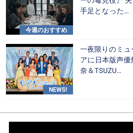
ーの毒見役』 
手足となった…
今週のおすすめ
一夜限りのミュ
アに日本版声優
奈＆TSUZU…
NEWS!